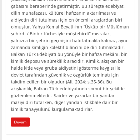
çabasını beraberinde getirmiştir. Bu süreçte edebiyat,
dilin muhafazası, kültürel hafızanın aktarılması ve
aidiyetin diri tutulması için en önemli araçlardan biri
olmuştur. Yahya Kemal Beyatlı’nın “Üsküp bir Müslüman
şehirdi / Binbir türbesiyle müştehirdi” mısraları,
yalnızca bir şehrin geçmişini hatırlatmakla kalmaz, aynı
zamanda kimliğin kolektif bilincini de diri tutmaktadır.
Balkan Türk Edebiyatı bu yönüyle bir hafıza mekânı, bir
kimlik deposu ve süreklilik aracıdır. Kimlik, akışkan bir
halde kitle veya gruba aidiyetini gösterme kaygısı ile
devlet tarafından güvenlik ve özgürlük teminatı için
takdim edilen bir olgudur (Ali, 2024: s.35-36). Bu
akışkanlık, Balkan Türk edebiyatında somut bir şekilde
gözlemlenmektedir. Şairler ve yazarlar bir yandan
maziyi diri tutarken, diğer yandan istikbale dair bir
kimlik tahayyülünü kurgulamaktadırlar.
Devam