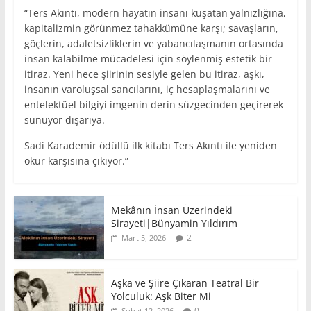
“Ters Akıntı, modern hayatın insanı kuşatan yalnızlığına,
kapitalizmin görünmez tahakkümüne karşı; savaşların,
göçlerin, adaletsizliklerin ve yabancılaşmanın ortasında
insan kalabilme mücadelesi için söylenmiş estetik bir
itiraz. Yeni hece şiirinin sesiyle gelen bu itiraz, aşkı,
insanın varoluşsal sancılarını, iç hesaplaşmalarını ve
entelektüel bilgiyi imgenin derin süzgecinden geçirerek
sunuyor dışarıya.
Sadi Karademir ödüllü ilk kitabı Ters Akıntı ile yeniden
okur karşısına çıkıyor.”
Mekânın İnsan Üzerindeki
Sirayeti|Bünyamin Yıldırım
2
Mart 5, 2026
Aşka ve Şiire Çıkaran Teatral Bir
Yolculuk: Aşk Biter Mi
0
Şubat 12, 2026