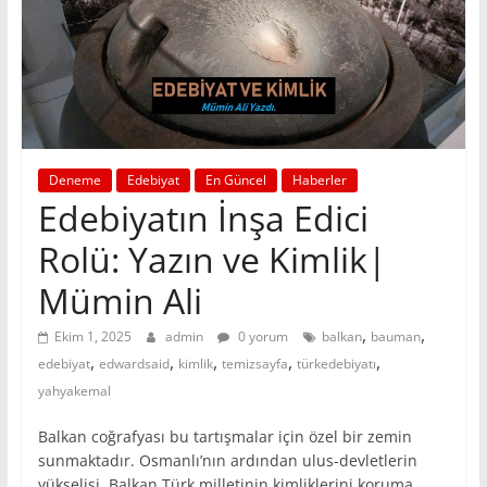
Deneme
Edebiyat
En Güncel
Haberler
Edebiyatın İnşa Edici
Rolü: Yazın ve Kimlik|
Mümin Ali
,
,
Ekim 1, 2025
admin
0 yorum
balkan
bauman
,
,
,
,
,
edebiyat
edwardsaid
kimlik
temizsayfa
türkedebiyatı
yahyakemal
Balkan coğrafyası bu tartışmalar için özel bir zemin
sunmaktadır. Osmanlı’nın ardından ulus-devletlerin
yükselişi, Balkan Türk milletinin kimliklerini koruma