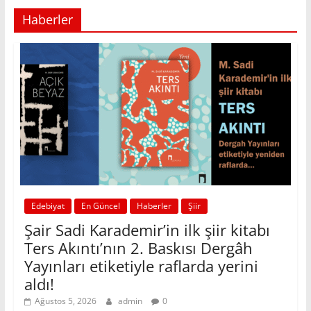
Haberler
Edebiyat
En Güncel
Haberler
Şiir
Şair Sadi Karademir’in ilk şiir kitabı
Ters Akıntı’nın 2. Baskısı Dergâh
Yayınları etiketiyle raflarda yerini
aldı!
Ağustos 5, 2026
admin
0