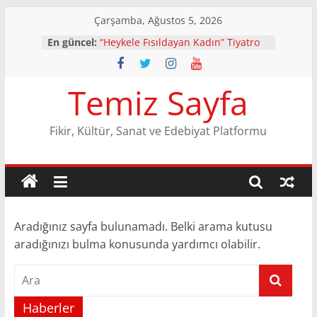
Skip
Çarşamba, Ağustos 5, 2026
to
En güncel:
“Heykele Fısıldayan Kadın” Tiyatro
content
Oyunu İzmir’de Gösterime Devam
Ediyor!
Şair Sadi Karademir’in ilk şiir kitabı
Temiz Sayfa
Ters Akıntı’nın 2. Baskısı Dergâh
Yayınları etiketiyle raflarda yerini
aldı!
Fikir, Kültür, Sanat ve Edebiyat Platformu
Mekânın İnsan Üzerindeki
Sirayeti|Bünyamin Yıldırım
Aşka ve Şiire Çıkaran Teatral Bir
Yolculuk: Aşk Biter Mi
Sayın Yeni Dünya, Kasaya Lütfen!
(Hikaye)| M. Sadi Karademir
Aradığınız sayfa bulunamadı. Belki arama kutusu
aradığınızı bulma konusunda yardımcı olabilir.
Haberler