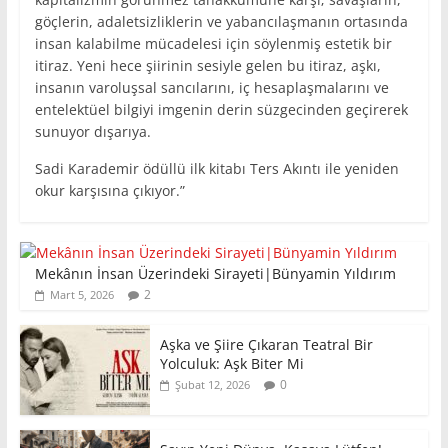
göçlerin, adaletsizliklerin ve yabancılaşmanın ortasında
insan kalabilme mücadelesi için söylenmiş estetik bir
itiraz. Yeni hece şiirinin sesiyle gelen bu itiraz, aşkı,
insanın varoluşsal sancılarını, iç hesaplaşmalarını ve
entelektüel bilgiyi imgenin derin süzgecinden geçirerek
sunuyor dışarıya.
Sadi Karademir ödüllü ilk kitabı Ters Akıntı ile yeniden
okur karşısına çıkıyor.”
Mekânın İnsan Üzerindeki Sirayeti|Bünyamin Yıldırım
2
Mart 5, 2026
Aşka ve Şiire Çıkaran Teatral Bir
Yolculuk: Aşk Biter Mi
0
Şubat 12, 2026