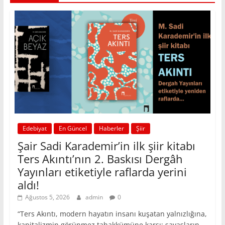
Edebiyat
En Güncel
Haberler
Şiir
Şair Sadi Karademir’in ilk şiir kitabı
Ters Akıntı’nın 2. Baskısı Dergâh
Yayınları etiketiyle raflarda yerini
aldı!
Ağustos 5, 2026
admin
0
“Ters Akıntı, modern hayatın insanı kuşatan yalnızlığına,
kapitalizmin görünmez tahakkümüne karşı; savaşların,