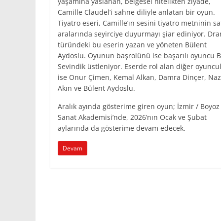
yaşamına yaslanan, belgesel nitelikten ziyade,
Camille Claudel’i sahne diliyle anlatan bir oyun.
Tiyatro eseri, Camille’ın sesini tiyatro metninin sa
aralarında seyirciye duyurmayı şiar ediniyor. Dr
türündeki bu eserin yazan ve yöneten Bülent
Aydoslu. Oyunun başrolünü ise başarılı oyuncu 
Sevindik üstleniyor. Eserde rol alan diğer oyuncu
ise Onur Çimen, Kemal Alkan, Damra Dinçer, Na
Akın ve Bülent Aydoslu.
Aralık ayında gösterime giren oyun; İzmir / Boyoz
Sanat Akademisi’nde, 2026’nın Ocak ve Şubat
aylarında da gösterime devam edecek.
Devam