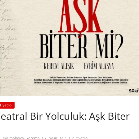
Tiyatro
eatral Bir Yolculuk: Aşk Biter
,
,
,
,
,
,
i
evrimalasya
keremalışık
oyun
şair
şiir
tiyatro