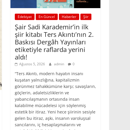
Edebiyat
En Güncel
Haberler
Şiir
Şair Sadi Karademir’in ilk
şiir kitabı Ters Akıntı’nın 2.
Baskısı Dergâh Yayınları
etiketiyle raflarda yerini
aldı!
Ağustos 5, 2026
admin
0
“Ters Akıntı, modern hayatın insanı
kuşatan yalnızlığına, kapitalizmin
görünmez tahakkümüne karşı; savaşların,
göçlerin, adaletsizliklerin ve
yabancılaşmanın ortasında insan
kalabilme mücadelesi için söylenmiş
estetik bir itiraz. Yeni hece şiirinin sesiyle
gelen bu itiraz, aşkı, insanın varoluşsal
sancılarını, iç hesaplaşmalarını ve