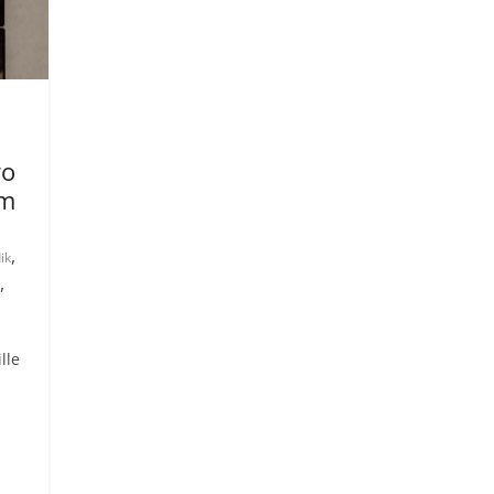
ro
am
,
ik
,
lle