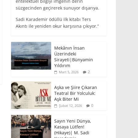
entelektüel bilgiyi imgenin derin
süzgecinden geçirerek sunuyor dışarıya.
Sadi Karademir ödüllü ilk kitabı Ters
Akıntı ile yeniden okur karşısına çıkıyor.”
Mekânın İnsan
Üzerindeki
Sirayeti|Bünyamin
Yıldırım
2
Mart 5, 2026
Aşka ve Şiire Çıkaran
Teatral Bir Yolculuk:
Aşk Biter Mi
0
Şubat 12, 2026
Sayın Yeni Dünya,
Kasaya Lütfen!
(Hikaye)| M. Sadi