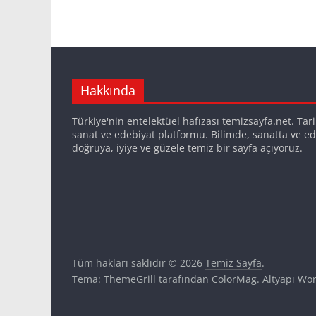
Hakkında
Türkiye'nin entelektüel hafızası temizsayfa.net. Tarih,
sanat ve edebiyat platformu. Bilimde, sanatta ve ed
doğruya, iyiye ve güzele temiz bir sayfa açıyoruz.
Tüm hakları saklıdır © 2026
Temiz Sayfa
.
Tema: ThemeGrill tarafından
ColorMag
. Altyapı
Wor