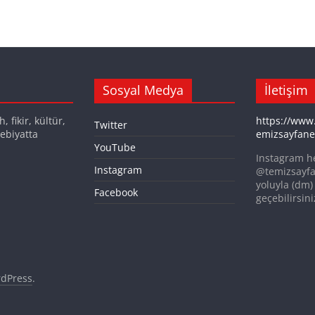
Sosyal Medya
İletişim
 fikir, kültür,
https://www
Twitter
ebiyatta
emizsayfane
YouTube
Instagram h
Instagram
@temizsayfa
yoluyla (dm) 
Facebook
geçebilirsini
dPress
.