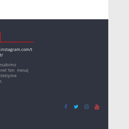
.instagram.com/t
t/
esabımız
net ‘ten mesaj
iletişime
z.