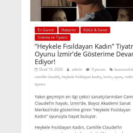
En Güncel
Haberler
Kültür & Sanat
Sinema ve Tiyatro
“Heykele Fısıldayan Kadın” Tiyat
Oyunu İzmir’de Gösterime Dev
Ediyor!
Ocak 19, 2026
admin
0 yorum
busesevind
,
,
,
,
camille claudel
heykele fısıldayan kadın
izmir
oyun
rodin
tiyatro
Yakın geçmişin en ilgi çekici sanatçılarından Cami
Claudel’in hayatı, İzmir’de, Boyoz Akademi Sanat
Merkezi’nde gösterime giren “Heykele Fısıldayan
Kadın” oyunuyla hayat buluyor.
Heykele Fısıldayan Kadın, Camille Claudel’in