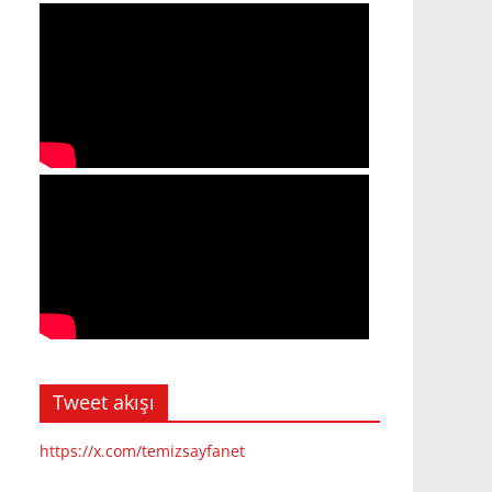
Tweet akışı
https://x.com/temizsayfanet