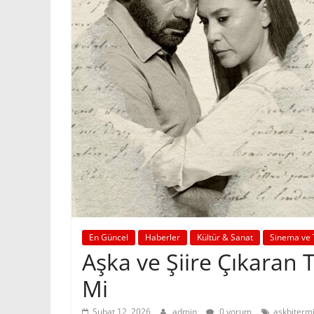
En Güncel
Haberler
Kültür & Sanat
Sinema ve 
Aşka ve Şiire Çıkaran T
Mi
Şubat 12, 2026
admin
0 yorum
aşkbiterm