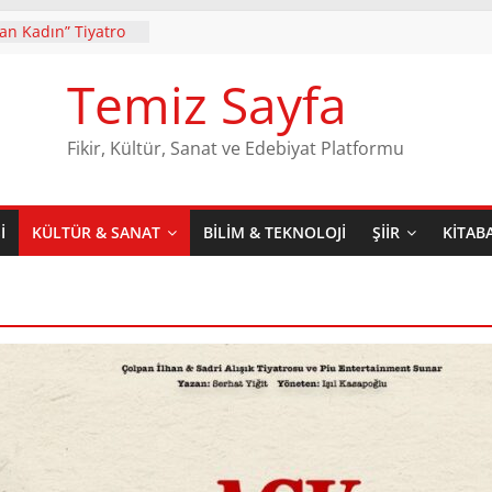
yan Kadın” Tiyatro
 Gösterime Devam
Temiz Sayfa
r’in ilk şiir kitabı
. Baskısı Dergâh
le raflarda yerini
Fikir, Kültür, Sanat ve Edebiyat Platformu
zerindeki
n Yıldırım
aran Teatral Bir
I
KÜLTÜR & SANAT
BILIM & TEKNOLOJI
ŞIIR
KITAB
er Mi
, Kasaya Lütfen!
i Karademir