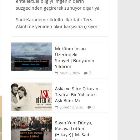
entelektüel bilgiyi imgenin derin
süzgecinden geçirerek sunuyor dışarıya.
Sadi Karademir ödüllü ilk kitabı Ters
Akıntı ile yeniden okur karşısına çıkıyor.”
Mekânın İnsan
Üzerindeki
Sirayeti|Bünyamin
Yıldırım
2
Mart 5, 2026
Aşka ve Şiire Çıkaran
Teatral Bir Yolculuk:
Aşk Biter Mi
0
Şubat 12, 2026
Sayın Yeni Dünya,
Kasaya Lütfen!
(Hikaye)| M. Sadi