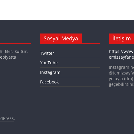
Sosyal Medya
İletişim
 fikir, kültür,
https://www
Twitter
ebiyatta
emizsayfane
YouTube
Instagram h
Instagram
@temizsayfa
yoluyla (dm) 
Facebook
geçebilirsini
dPress
.