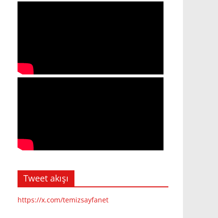
Tweet akışı
https://x.com/temizsayfanet