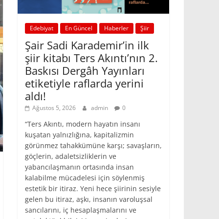
Edebiyat
En Güncel
Haberler
Şiir
Şair Sadi Karademir’in ilk
şiir kitabı Ters Akıntı’nın 2.
Baskısı Dergâh Yayınları
etiketiyle raflarda yerini
aldı!
Ağustos 5, 2026
admin
0
“Ters Akıntı, modern hayatın insanı
kuşatan yalnızlığına, kapitalizmin
görünmez tahakkümüne karşı; savaşların,
göçlerin, adaletsizliklerin ve
yabancılaşmanın ortasında insan
kalabilme mücadelesi için söylenmiş
estetik bir itiraz. Yeni hece şiirinin sesiyle
gelen bu itiraz, aşkı, insanın varoluşsal
sancılarını, iç hesaplaşmalarını ve