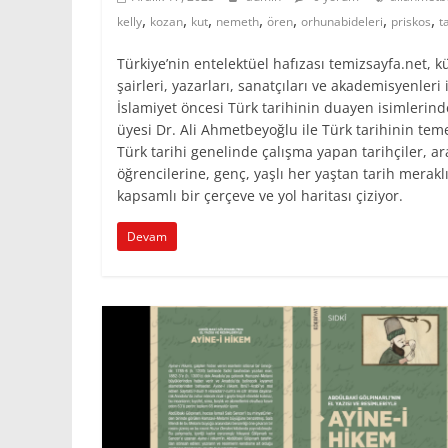
,
,
,
,
,
,
,
kelly
kozan
kut
nemeth
ören
orhunabideleri
priskos
t
Türkiye’nin entelektüel hafızası temizsayfa.net, k
şairleri, yazarları, sanatçıları ve akademisyenleri
İslamiyet öncesi Türk tarihinin duayen isimlerind
üyesi Dr. Ali Ahmetbeyoğlu ile Türk tarihinin teme
Türk tarihi genelinde çalışma yapan tarihçiler, a
öğrencilerine, genç, yaşlı her yaştan tarih merakl
kapsamlı bir çerçeve ve yol haritası çiziyor.
Devam