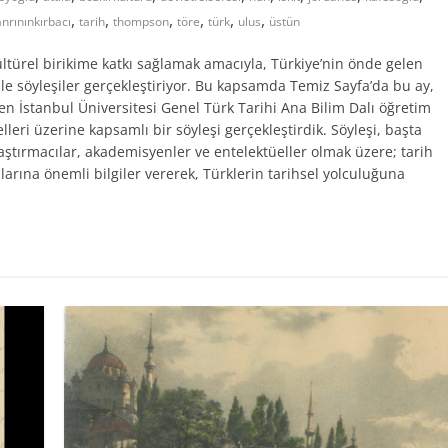
,
,
,
,
,
,
anrınınkırbacı
tarih
thompson
töre
türk
ulus
üstün
ültürel birikime katkı sağlamak amacıyla, Türkiye’nin önde gelen
 ile söyleşiler gerçekleştiriyor. Bu kapsamda Temiz Sayfa’da bu ay,
en İstanbul Üniversitesi Genel Türk Tarihi Ana Bilim Dalı öğretim
lleri üzerine kapsamlı bir söyleşi gerçekleştirdik. Söyleşi, başta
raştırmacılar, akademisyenler ve entelektüeller olmak üzere; tarih
ılarına önemli bilgiler vererek, Türklerin tarihsel yolculuğuna