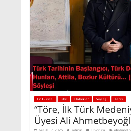
En Güncel
Fikir
Haberler
Söyleşi
Tarih
“Töre, İlk Türk Medeni
Üyesi Ali Ahmetbeyoğlu
Aralık 17, 2025
admin
0 yorum
aliahmetb