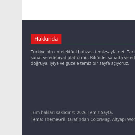
Hakkında
Türkiye'nin entelektüel hafızası temizsayfa.net. Tarih,
sanat ve edebiyat platformu. Bilimde, sanatta ve ed
doğruya, iyiye ve güzele temiz bir sayfa açıyoruz.
Tüm hakları saklıdır © 2026
Temiz Sayfa
.
Tema: ThemeGrill tarafından
ColorMag
. Altyapı
Wor