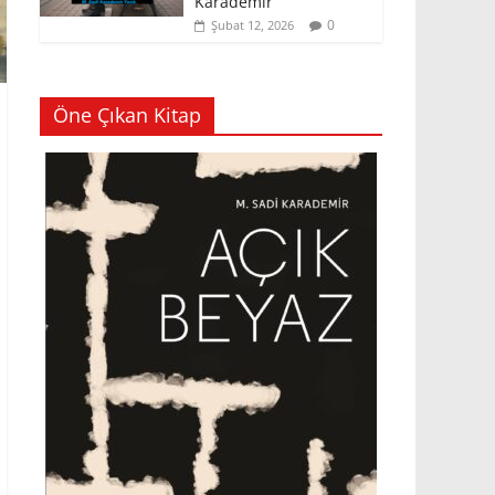
Karademir
0
Şubat 12, 2026
Öne Çıkan Kitap