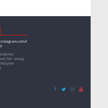
.instagram.com/t
t/
esabımız
net ‘ten mesaj
iletişime
z.