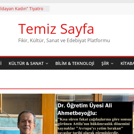
ıldayan Kadın” Tiyatro
r’de Gösterime Devam
Temiz Sayfa
ademir’in ilk şiir kitabı
nın 2. Baskısı Dergâh
ketiyle raflarda yerini
Fikir, Kültür, Sanat ve Edebiyat Platformu
an Üzerindeki
nyamin Yıldırım
e Çıkaran Teatral Bir
I
KÜLTÜR & SANAT
BILIM & TEKNOLOJI
ŞIIR
KITAB
k Biter Mi
Dünya, Kasaya Lütfen!
. Sadi Karademir