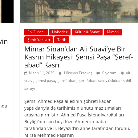
En Güncel
Haberler
Kültür & Sanat
Mimari
yin
Şehir Yazıları
Tarih
Mimar Sinan’dan Ali Suavi’ye Bir
Kasrın Hikayesi: Şemsi Paşa ”Şeref-
abad” Kasrı
Nisan 11, 2020
Hüseyin Ersavaş
0 yorum
ali
,
,
,
,
suavi
şemsi paşa
şeref-abad
şerefabad kasrı
üsküdar sahil
sarayı
Şemsi Ahmed Paşa ailesinin şöhreti kadar
ında
yaptıklarıyla da tarihimizin unutulmaz simaları
arasına girmiştir. Ahmed Paşa İsfendiyaroğulları
Beyliği’nin son beyi Kızıl Ahmed’in baba
tarafından ve II. Beyazıd’ın anne tarafından torunu,
Mirza Mehmed Paşa’nın