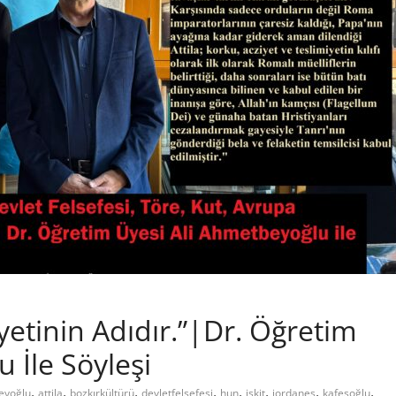
yetinin Adıdır.”|Dr. Öğretim
 İle Söyleşi
,
,
,
,
,
,
,
,
eyoğlu
attila
bozkırkültürü
devletfelsefesi
hun
iskit
jordanes
kafesoğlu