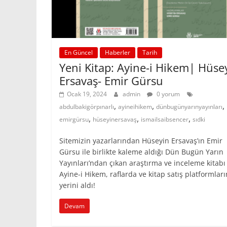
En Güncel
Haberler
Tarih
Yeni Kitap: Ayine-i Hikem| Hüse
Ersavaş- Emir Gürsu
Ocak 19, 2024
admin
0 yorum
,
,
,
abdulbakigörpınarlı
ayineihikem
dünbugünyarınyayınları
,
,
,
emirgürsu
hüseyinersavaş
ismailsaibsencer
sıdki
Sitemizin yazarlarından Hüseyin Ersavaş’ın Emir
Gürsu ile birlikte kaleme aldığı Dün Bugün Yarın
Yayınları’ndan çıkan araştırma ve inceleme kitabı
Ayine-i Hikem, raflarda ve kitap satış platformlar
yerini aldı!
Devam