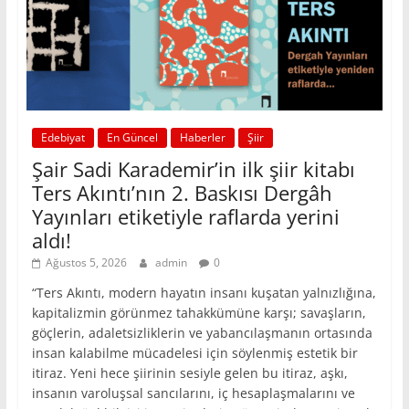
Edebiyat
En Güncel
Haberler
Şiir
Şair Sadi Karademir’in ilk şiir kitabı
Ters Akıntı’nın 2. Baskısı Dergâh
Yayınları etiketiyle raflarda yerini
aldı!
Ağustos 5, 2026
admin
0
“Ters Akıntı, modern hayatın insanı kuşatan yalnızlığına,
kapitalizmin görünmez tahakkümüne karşı; savaşların,
göçlerin, adaletsizliklerin ve yabancılaşmanın ortasında
insan kalabilme mücadelesi için söylenmiş estetik bir
itiraz. Yeni hece şiirinin sesiyle gelen bu itiraz, aşkı,
insanın varoluşsal sancılarını, iç hesaplaşmalarını ve