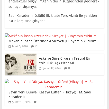
entelektüel bilgiyi imgenin derin süzgecinden geçirerek
sunuyor dışarıya.
Sadi Karademir ödüllü ilk kitabı Ters Akıntı ile yeniden
okur karşısına çıkıyor.”
Mekânın İnsan Üzerindeki Sirayeti|Bünyamin Yıldırım
2
Mart 5, 2026
Aşka ve Şiire Çıkaran Teatral Bir
Yolculuk: Aşk Biter Mi
0
Şubat 12, 2026
Sayın Yeni Dünya, Kasaya Lütfen! (Hikaye)| M. Sadi
Karademir
0
Şubat 12, 2026