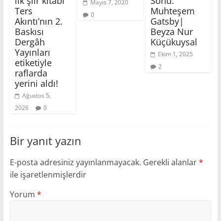
ilk şiir kitabı
Sonu:
Mayıs 7, 2020
Ters
Muhteşem
0
Akıntı’nın 2.
Gatsby|
Baskısı
Beyza Nur
Dergâh
Küçükuysal
Yayınları
Ekim 1, 2025
etiketiyle
2
raflarda
yerini aldı!
Ağustos 5,
2026
0
Bir yanıt yazın
E-posta adresiniz yayınlanmayacak.
Gerekli alanlar
*
ile işaretlenmişlerdir
Yorum
*