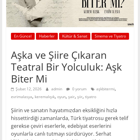
En Güncel
Haberler
Kültür & Sanat
Sinema ve Tiyatro
Aşka ve Şiire Çıkaran
Teatral Bir Yolculuk: Aşk
Biter Mi
,
Şubat 12, 2026
admin
0 yorum
aşkbitermi
,
,
,
,
,
evrimalasya
keremalışık
oyun
şair
şiir
tiyatro
Şiirin ve sanatın hayatımızdan eksikliğini hızla
hissettirdiği zamanlarda, Türk tiyatrosu gerek telif
gerekse çeviri eserlerle, edebiyat eserlerini
oyunlarla canlı tutmayı sürdürüyor. Serhat