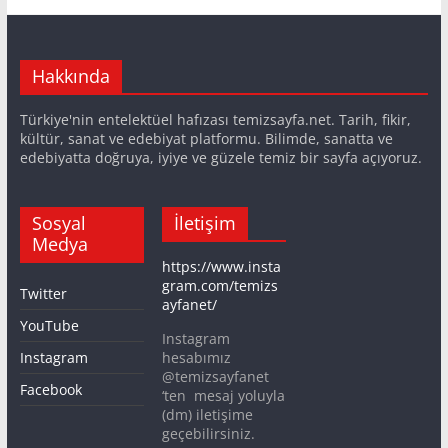
Hakkında
Türkiye'nin entelektüel hafızası temizsayfa.net. Tarih, fikir,
kültür, sanat ve edebiyat platformu. Bilimde, sanatta ve
edebiyatta doğruya, iyiye ve güzele temiz bir sayfa açıyoruz.
Sosyal
İletişim
Medya
https://www.insta
gram.com/temizs
Twitter
ayfanet/
YouTube
Instagram
Instagram
hesabımız
@temizsayfanet
Facebook
‘ten mesaj yoluyla
(dm) iletişime
geçebilirsiniz.