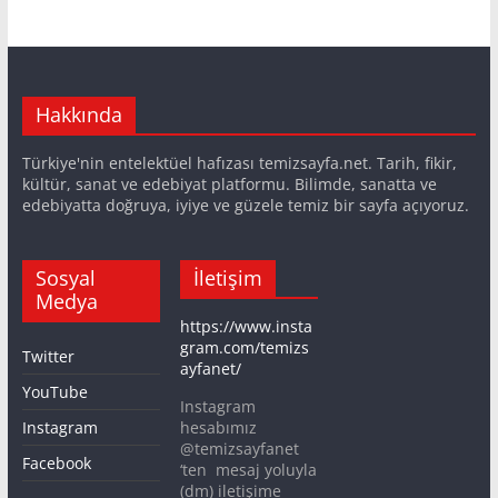
Hakkında
Türkiye'nin entelektüel hafızası temizsayfa.net. Tarih, fikir,
kültür, sanat ve edebiyat platformu. Bilimde, sanatta ve
edebiyatta doğruya, iyiye ve güzele temiz bir sayfa açıyoruz.
Sosyal
İletişim
Medya
https://www.insta
gram.com/temizs
Twitter
ayfanet/
YouTube
Instagram
Instagram
hesabımız
@temizsayfanet
Facebook
‘ten mesaj yoluyla
(dm) iletişime