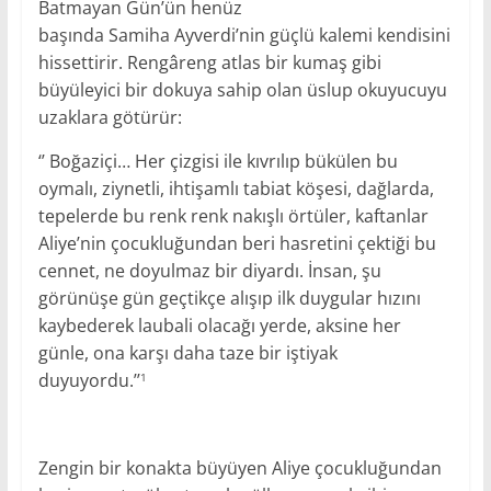
Batmayan Gün’ün henüz
başında Samiha Ayverdi’nin güçlü kalemi kendisini
hissettirir. Rengâreng atlas bir kumaş gibi
büyüleyici bir dokuya sahip olan üslup okuyucuyu
uzaklara götürür:
‘’ Boğaziçi… Her çizgisi ile kıvrılıp bükülen bu
oymalı, ziynetli, ihtişamlı tabiat köşesi, dağlarda,
tepelerde bu renk renk nakışlı örtüler, kaftanlar
Aliye’nin çocukluğundan beri hasretini çektiği bu
cennet, ne doyulmaz bir diyardı. İnsan, şu
görünüşe gün geçtikçe alışıp ilk duygular hızını
kaybederek laubali olacağı yerde, aksine her
günle, ona karşı daha taze bir iştiyak
duyuyordu.’’
1
Zengin bir konakta büyüyen Aliye çocukluğundan