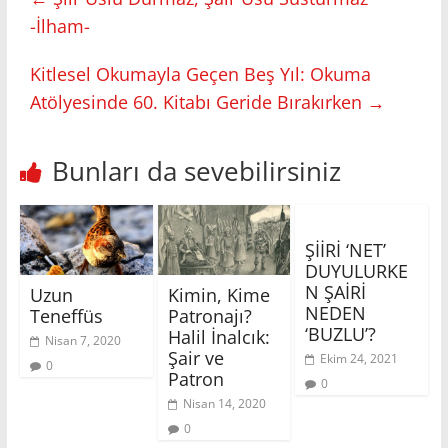
-İlham-
Kitlesel Okumayla Geçen Beş Yıl: Okuma
Atölyesinde 60. Kitabı Geride Bırakırken
→
Bunları da sevebilirsiniz
ŞİİRİ ‘NET’
DUYULURKE
N ŞAİRİ
Uzun
Kimin, Kime
NEDEN
Teneffüs
Patronajı?
‘BUZLU’?
Halil İnalcık:
Nisan 7, 2020
Şair ve
Ekim 24, 2021
0
Patron
0
Nisan 14, 2020
0