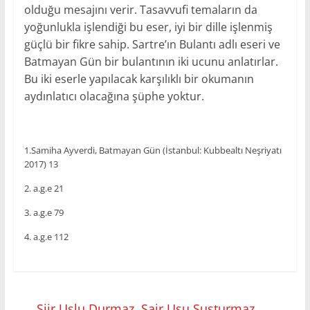
olduğu mesajını verir. Tasavvufi temaların da
yoğunlukla işlendiği bu eser, iyi bir dille işlenmiş
güçlü bir fikre sahip. Sartre’ın Bulantı adlı eseri ve
Batmayan Gün bir bulantının iki ucunu anlatırlar.
Bu iki eserle yapılacak karşılıklı bir okumanın
aydınlatıcı olacağına şüphe yoktur.
1.Samiha Ayverdi, Batmayan Gün (İstanbul: Kubbealtı Neşriyatı
2017) 13
2. a.g.e 21
3. a.g.e 79
4. a.g.e 112
←
Şiir Uslu Durmaz, Şair Usu Susturmaz