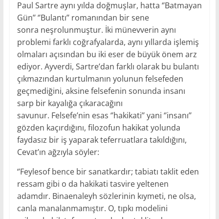
Paul Sartre aynı yılda doğmuşlar, hatta ‘’Batmayan
Gün’’ ‘’Bulantı’’ romanından bir sene
sonra neşrolunmuştur. İki münevverin aynı
problemi farklı coğrafyalarda, aynı yıllarda işlemiş
olmaları açısından bu iki eser de büyük önem arz
ediyor. Ayverdi, Sartre’dan farklı olarak bu bulantı
çıkmazından kurtulmanın yolunun felsefeden
geçmediğini, aksine felsefenin sonunda insanı
sarp bir kayalığa çıkaracağını
savunur. Felsefe’nin esas ‘’hakikati’’ yani ‘’insanı’’
gözden kaçırdığını, filozofun hakikat yolunda
faydasız bir iş yaparak teferruatlara takıldığını,
Cevat’ın ağzıyla söyler:
‘’Feylesof bence bir sanatkardır; tabiatı taklit eden
ressam gibi o da hakikati tasvire yeltenen
adamdır. Binaenaleyh sözlerinin kıymeti, ne olsa,
canla manalanmamıştır. O, tıpkı modelini