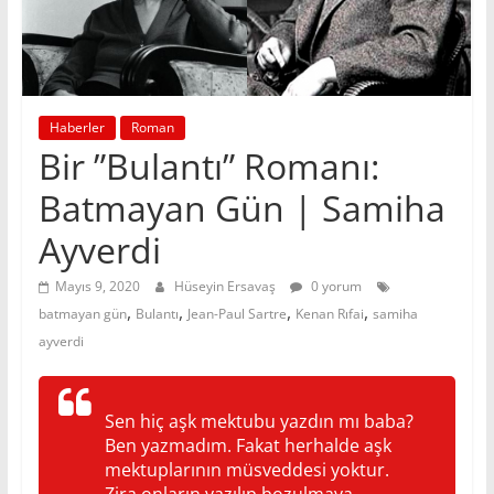
Haberler
Roman
Bir ”Bulantı” Romanı:
Batmayan Gün | Samiha
Ayverdi
Mayıs 9, 2020
Hüseyin Ersavaş
0 yorum
,
,
,
,
batmayan gün
Bulantı
Jean-Paul Sartre
Kenan Rıfai
samiha
ayverdi
Sen hiç aşk mektubu yazdın mı baba?
Ben yazmadım. Fakat herhalde aşk
mektuplarının müsveddesi yoktur.