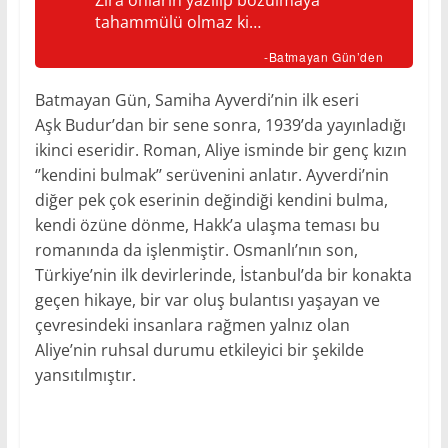
Zira onların yazılıp bozulmaya
tahammülü olmaz ki…
-Batmayan Gün’den
Batmayan Gün, Samiha Ayverdi’nin ilk eseri
Aşk Budur’dan bir sene sonra, 1939’da yayınladığı
ikinci eseridir. Roman, Aliye isminde bir genç kızın
‘’kendini bulmak’’ serüvenini anlatır. Ayverdi’nin
diğer pek çok eserinin değindiği kendini bulma,
kendi özüne dönme, Hakk’a ulaşma teması bu
romanında da işlenmiştir. Osmanlı’nın son,
Türkiye’nin ilk devirlerinde, İstanbul’da bir konakta
geçen hikaye, bir var oluş bulantısı yaşayan ve
çevresindeki insanlara rağmen yalnız olan
Aliye’nin ruhsal durumu etkileyici bir şekilde
yansıtılmıştır.