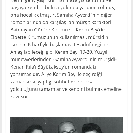
Kerim genç yaşında İrfan Paşa’yla tanışmış ve
paşaya kendini bulma yolunda yardımcı olmuş,
ona hocalık etmiştir. Samiha Ayverdi’nin diğer
romanlarında da karşılaşılan mürşit karakteri
Batmayan Gün’de K rumuzlu Kerim Bey’dir.
Elbette K rumuzunun kullanılması, mürşidin
isminin K harfiyle başlaması tesadüf değildir.
Anlaşılabileceği gibi Kerim Bey, 19-20. Yüzyıl
münevverlerinden -Samiha Ayverdi’nin mürşidi-
Kenan Rıfa’i Büyükaksoy’un romandaki
yansımasıdır. Aliye Kerim Bey ile geçirdiği
zamanlarla, yaptığı sohbetlerle ruhsal
yolculuğunu tamamlar ve kendini bulmak emeline
kavuşur.