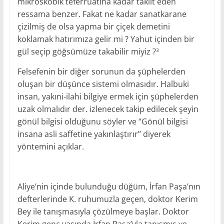
mikroskobik teferruatına kadar taklit eden
ressama benzer. Fakat ne kadar sanatkarane
çizilmiş de olsa yapma bir çiçek demetini
koklamak hatırımıza gelir mi ? Yahut içinden bir
gül seçip göğsümüze takabilir miyiz ?
3
Felsefenin bir diğer sorunun da şüphelerden
oluşan bir düşünce sistemi olmasıdır. Halbuki
insan, yakıni-ilahi bilgiye ermek için şüphelerden
uzak olmalıdır der. izlenecek takip edilecek şeyin
gönül bilgisi olduğunu söyler ve ‘’Gönül bilgisi
insana asli saffetine yakınlaştırır’’ diyerek
yöntemini açıklar.
Aliye’nin içinde bulunduğu düğüm, İrfan Paşa’nın
defterlerinde K. ruhumuzla geçen, doktor Kerim
Bey ile tanışmasıyla çözülmeye başlar. Doktor