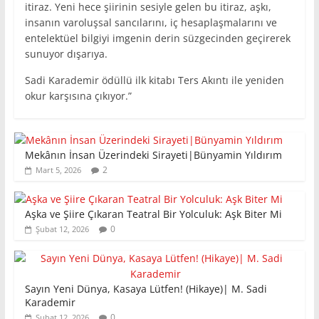
itiraz. Yeni hece şiirinin sesiyle gelen bu itiraz, aşkı,
insanın varoluşsal sancılarını, iç hesaplaşmalarını ve
entelektüel bilgiyi imgenin derin süzgecinden geçirerek
sunuyor dışarıya.
Sadi Karademir ödüllü ilk kitabı Ters Akıntı ile yeniden
okur karşısına çıkıyor.”
Mekânın İnsan Üzerindeki Sirayeti|Bünyamin Yıldırım
2
Mart 5, 2026
Aşka ve Şiire Çıkaran Teatral Bir Yolculuk: Aşk Biter Mi
0
Şubat 12, 2026
Sayın Yeni Dünya, Kasaya Lütfen! (Hikaye)| M. Sadi
Karademir
0
Şubat 12, 2026