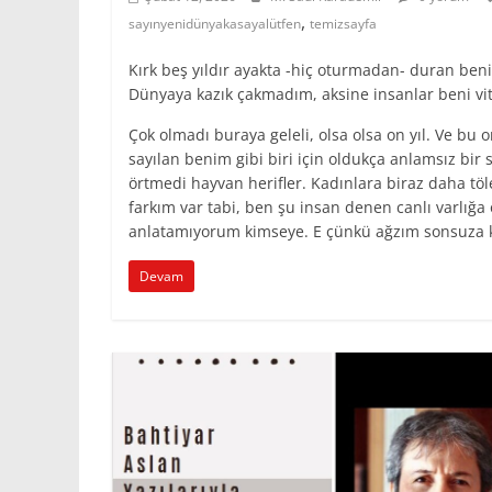
,
sayınyenidünyakasayalütfen
temizsayfa
Kırk beş yıldır ayakta -hiç oturmadan- duran beni
Dünyaya kazık çakmadım, aksine insanlar beni vitri
Çok olmadı buraya geleli, olsa olsa on yıl. Ve bu o
sayılan benim gibi biri için oldukça anlamsız bir
örtmedi hayvan herifler. Kadınlara biraz daha t
farkım var tabi, ben şu insan denen canlı varlığ
anlatamıyorum kimseye. E çünkü ağzım sonsuza k
Devam