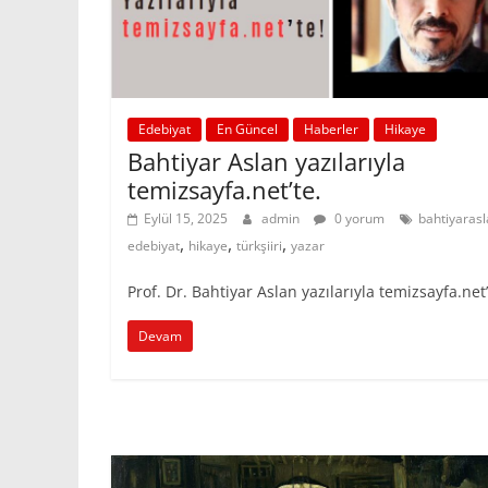
Edebiyat
En Güncel
Haberler
Hikaye
Bahtiyar Aslan yazılarıyla
temizsayfa.net’te.
Eylül 15, 2025
admin
0 yorum
bahtiyaras
,
,
,
edebiyat
hikaye
türkşiiri
yazar
Prof. Dr. Bahtiyar Aslan yazılarıyla temizsayfa.net’
Devam