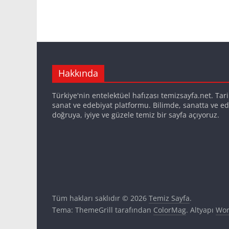
Hakkında
Türkiye'nin entelektüel hafızası temizsayfa.net. Tarih,
sanat ve edebiyat platformu. Bilimde, sanatta ve ed
doğruya, iyiye ve güzele temiz bir sayfa açıyoruz.
Tüm hakları saklıdır © 2026
Temiz Sayfa
.
Tema: ThemeGrill tarafından
ColorMag
. Altyapı
Wor