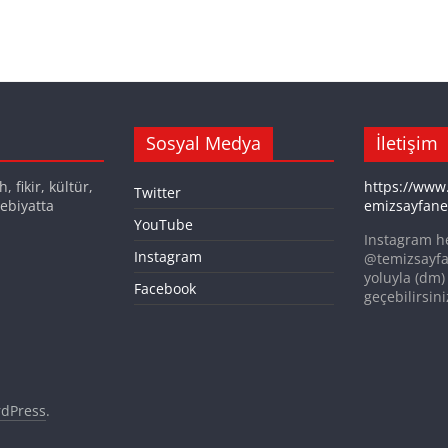
Sosyal Medya
İletişim
 fikir, kültür,
https://www
Twitter
ebiyatta
emizsayfane
YouTube
Instagram h
Instagram
@temizsayfa
yoluyla (dm) 
Facebook
geçebilirsini
dPress
.