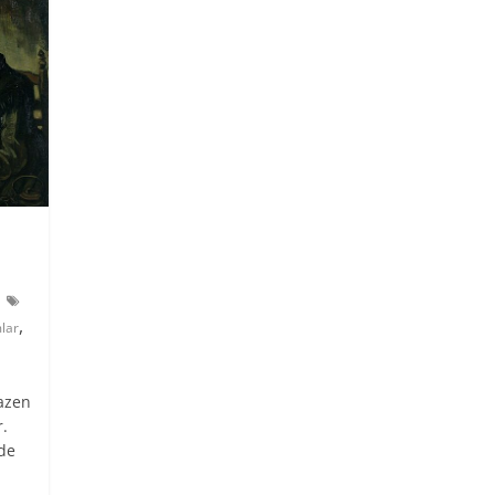
,
lar
bazen
.
nde