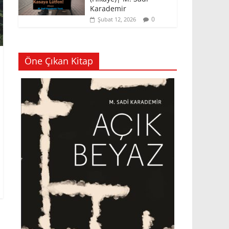
Karademir
0
Şubat 12, 2026
Öne Çıkan Kitap