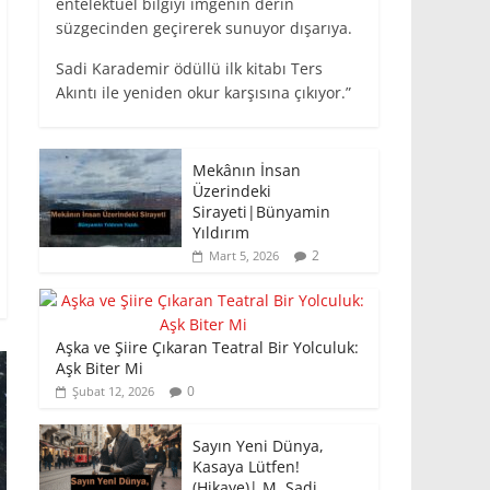
entelektüel bilgiyi imgenin derin
süzgecinden geçirerek sunuyor dışarıya.
Sadi Karademir ödüllü ilk kitabı Ters
Akıntı ile yeniden okur karşısına çıkıyor.”
Mekânın İnsan
Üzerindeki
Sirayeti|Bünyamin
Yıldırım
2
Mart 5, 2026
Aşka ve Şiire Çıkaran Teatral Bir Yolculuk:
Aşk Biter Mi
0
Şubat 12, 2026
Sayın Yeni Dünya,
Kasaya Lütfen!
(Hikaye)| M. Sadi