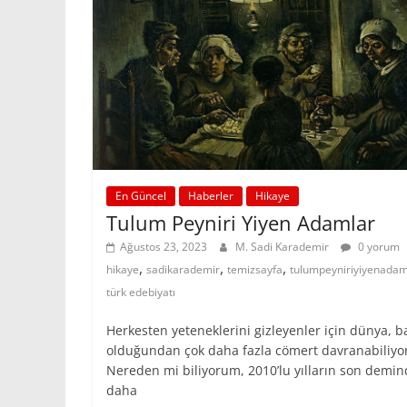
En Güncel
Haberler
Hikaye
Tulum Peyniri Yiyen Adamlar
Ağustos 23, 2023
M. Sadi Karademir
0 yorum
,
,
,
hikaye
sadikarademir
temizsayfa
tulumpeyniriyiyenadam
türk edebiyatı
Herkesten yeteneklerini gizleyenler için dünya, 
olduğundan çok daha fazla cömert davranabiliyor
Nereden mi biliyorum, 2010’lu yılların son demi
daha