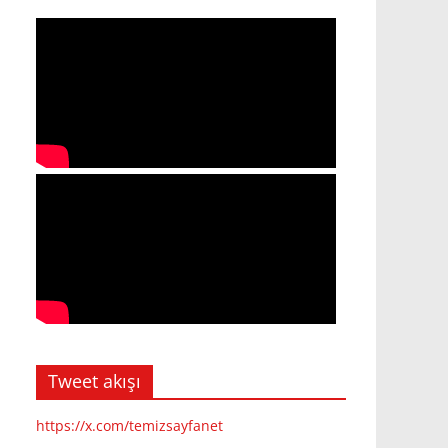
Tweet akışı
https://x.com/temizsayfanet