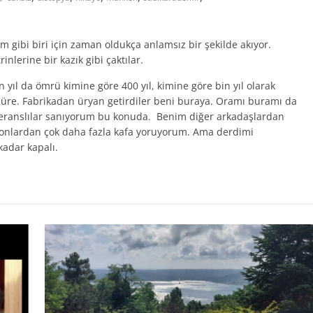
m gibi biri için zaman oldukça anlamsız bir şekilde akıyor.
nlerine bir kazık gibi çaktılar.
n yıl da ömrü kimine göre 400 yıl, kimine göre bin yıl olarak
 süre. Fabrikadan üryan getirdiler beni buraya. Oramı buramı da
öleranslılar sanıyorum bu konuda. Benim diğer arkadaşlardan
a onlardan çok daha fazla kafa yoruyorum. Ama derdimi
adar kapalı.