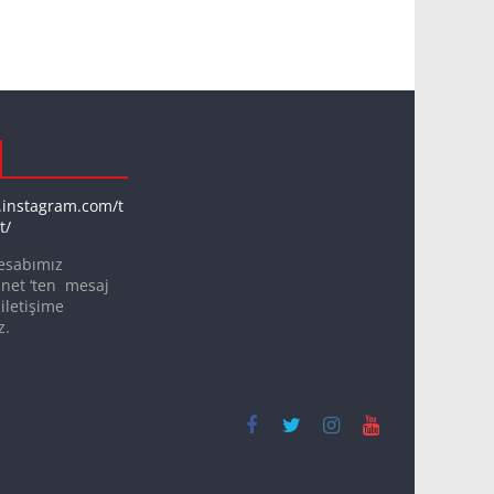
.instagram.com/t
t/
esabımız
net ‘ten mesaj
iletişime
z.