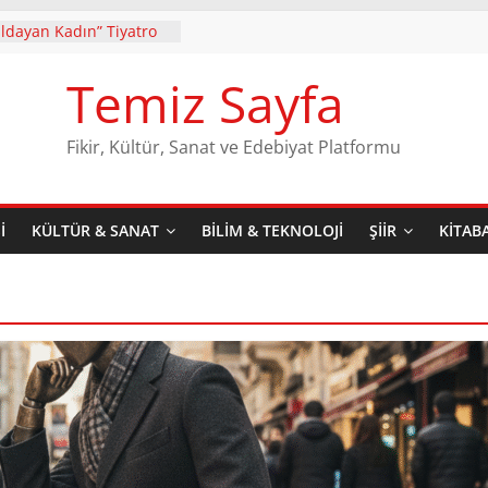
ıldayan Kadın” Tiyatro
r’de Gösterime Devam
Temiz Sayfa
ademir’in ilk şiir kitabı
nın 2. Baskısı Dergâh
ketiyle raflarda yerini
Fikir, Kültür, Sanat ve Edebiyat Platformu
an Üzerindeki
nyamin Yıldırım
e Çıkaran Teatral Bir
I
KÜLTÜR & SANAT
BILIM & TEKNOLOJI
ŞIIR
KITAB
k Biter Mi
Dünya, Kasaya Lütfen!
. Sadi Karademir