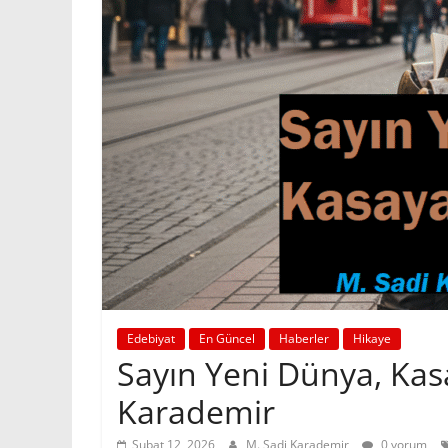
Edebiyat
En Güncel
Haberler
Hikaye
Sayın Yeni Dünya, Kas
Karademir
Şubat 12, 2026
M. Sadi Karademir
0 yorum