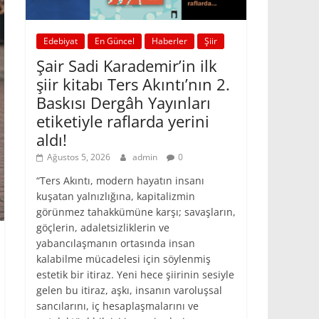
Edebiyat
En Güncel
Haberler
Şiir
Şair Sadi Karademir’in ilk
şiir kitabı Ters Akıntı’nın 2.
Baskısı Dergâh Yayınları
etiketiyle raflarda yerini
aldı!
Ağustos 5, 2026
admin
0
“Ters Akıntı, modern hayatın insanı
kuşatan yalnızlığına, kapitalizmin
görünmez tahakkümüne karşı; savaşların,
göçlerin, adaletsizliklerin ve
yabancılaşmanın ortasında insan
kalabilme mücadelesi için söylenmiş
estetik bir itiraz. Yeni hece şiirinin sesiyle
gelen bu itiraz, aşkı, insanın varoluşsal
sancılarını, iç hesaplaşmalarını ve