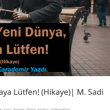
aya Lütfen! (Hikaye)| M. Sadi
,
,
,
,
,
cansız
distopya
hikaye
manken
sadikarademir