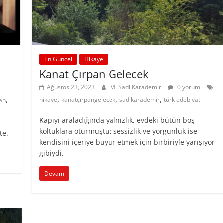
En Güncel
Hikaye
Kanat Çırpan Gelecek
Ağustos 23, 2023
M. Sadi Karademir
0 yorum
,
,
,
,
hikaye
kanatçırpangelecek
sadikarademir
türk edebiyatı
lan
Kapıyı araladığında yalnızlık, evdeki bütün boş
koltuklara oturmuştu; sessizlik ve yorgunluk ise
te.
kendisini içeriye buyur etmek için birbiriyle yarışıyor
gibiydi.
Devam