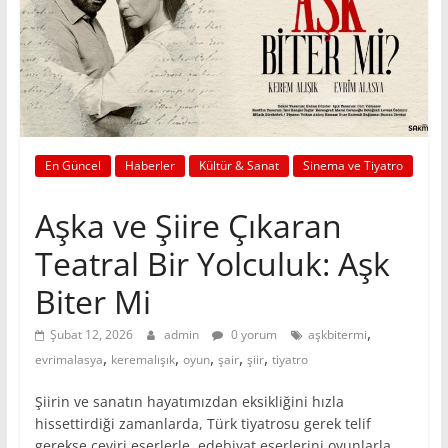
En Güncel
Haberler
Kültür & Sanat
Sinema ve Tiyatro
Aşka ve Şiire Çıkaran
Teatral Bir Yolculuk: Aşk
Biter Mi
,
Şubat 12, 2026
admin
0 yorum
aşkbitermi
,
,
,
,
,
evrimalasya
keremalışık
oyun
şair
şiir
tiyatro
Şiirin ve sanatın hayatımızdan eksikliğini hızla
hissettirdiği zamanlarda, Türk tiyatrosu gerek telif
gerekse çeviri eserlerle, edebiyat eserlerini oyunlarla