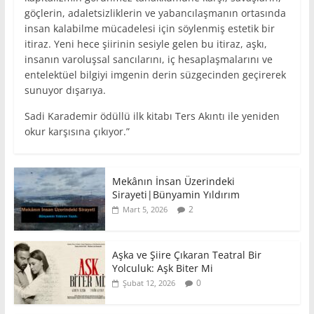
göçlerin, adaletsizliklerin ve yabancılaşmanın ortasında
insan kalabilme mücadelesi için söylenmiş estetik bir
itiraz. Yeni hece şiirinin sesiyle gelen bu itiraz, aşkı,
insanın varoluşsal sancılarını, iç hesaplaşmalarını ve
entelektüel bilgiyi imgenin derin süzgecinden geçirerek
sunuyor dışarıya.
Sadi Karademir ödüllü ilk kitabı Ters Akıntı ile yeniden
okur karşısına çıkıyor.”
Mekânın İnsan Üzerindeki
Sirayeti|Bünyamin Yıldırım
2
Mart 5, 2026
Aşka ve Şiire Çıkaran Teatral Bir
Yolculuk: Aşk Biter Mi
0
Şubat 12, 2026