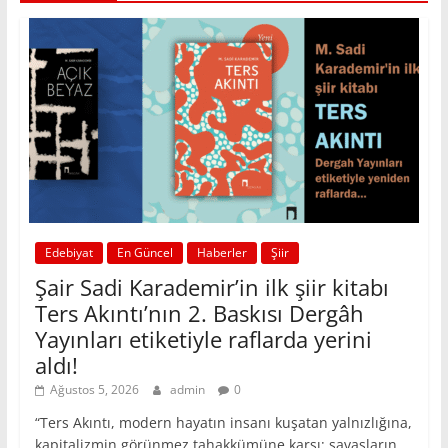
Edebiyat
En Güncel
Haberler
Şiir
Şair Sadi Karademir’in ilk şiir kitabı
Ters Akıntı’nın 2. Baskısı Dergâh
Yayınları etiketiyle raflarda yerini
aldı!
Ağustos 5, 2026
admin
0
“Ters Akıntı, modern hayatın insanı kuşatan yalnızlığına,
kapitalizmin görünmez tahakkümüne karşı; savaşların,