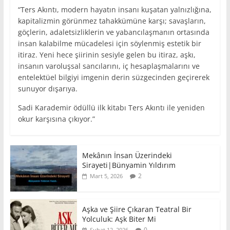
“Ters Akıntı, modern hayatın insanı kuşatan yalnızlığına,
kapitalizmin görünmez tahakkümüne karşı; savaşların,
göçlerin, adaletsizliklerin ve yabancılaşmanın ortasında
insan kalabilme mücadelesi için söylenmiş estetik bir
itiraz. Yeni hece şiirinin sesiyle gelen bu itiraz, aşkı,
insanın varoluşsal sancılarını, iç hesaplaşmalarını ve
entelektüel bilgiyi imgenin derin süzgecinden geçirerek
sunuyor dışarıya.
Sadi Karademir ödüllü ilk kitabı Ters Akıntı ile yeniden
okur karşısına çıkıyor.”
Mekânın İnsan Üzerindeki
Sirayeti|Bünyamin Yıldırım
2
Mart 5, 2026
Aşka ve Şiire Çıkaran Teatral Bir
Yolculuk: Aşk Biter Mi
0
Şubat 12, 2026