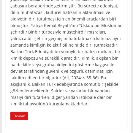
çabasını beraberinde getirmiştir. Bu süreçte edebiyat,
dilin muhafazası, kültürel hafızanın aktarılması ve
aidiyetin diri tutulması için en önemli araçlardan biri
olmuştur. Yahya Kemal Beyatlı’nın “Üsküp bir Müslüman
şehirdi / Binbir türbesiyle müştehirdi” mısraları,
yalnızca bir şehrin geçmişini hatırlatmakla kalmaz, aynı
zamanda kimliğin kolektif bilincini de diri tutmaktadır.
Balkan Türk Edebiyatı bu yönüyle bir hafıza mekânı, bir
kimlik deposu ve süreklilik aracıdır. Kimlik, akışkan bir
halde kitle veya gruba aidiyetini gösterme kaygısı ile
devlet tarafından güvenlik ve özgürlük teminatı için
takdim edilen bir olgudur (Ali, 2024: s.35-36). Bu
akışkanlık, Balkan Türk edebiyatında somut bir şekilde
gözlemlenmektedir. Şairler ve yazarlar bir yandan
maziyi diri tutarken, diğer yandan istikbale dair bir
kimlik tahayyülünü kurgulamaktadırlar.
Devam