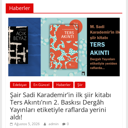
Haberler
Edebiyat
En Güncel
Haberler
Şiir
Şair Sadi Karademir’in ilk şiir kitabı
Ters Akıntı’nın 2. Baskısı Dergâh
Yayınları etiketiyle raflarda yerini
aldı!
Ağustos 5, 2026
admin
0