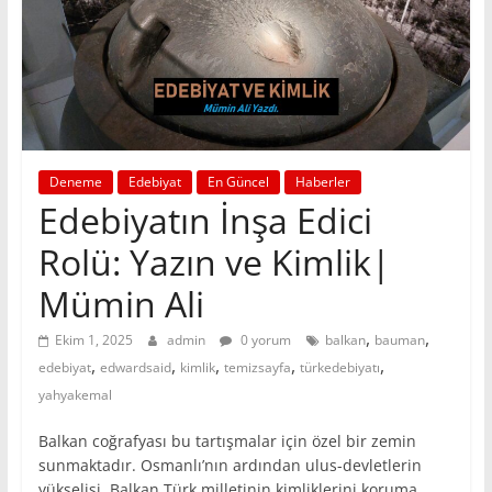
Deneme
Edebiyat
En Güncel
Haberler
Edebiyatın İnşa Edici
Rolü: Yazın ve Kimlik|
Mümin Ali
,
,
Ekim 1, 2025
admin
0 yorum
balkan
bauman
,
,
,
,
,
edebiyat
edwardsaid
kimlik
temizsayfa
türkedebiyatı
yahyakemal
Balkan coğrafyası bu tartışmalar için özel bir zemin
sunmaktadır. Osmanlı’nın ardından ulus-devletlerin
yükselişi, Balkan Türk milletinin kimliklerini koruma