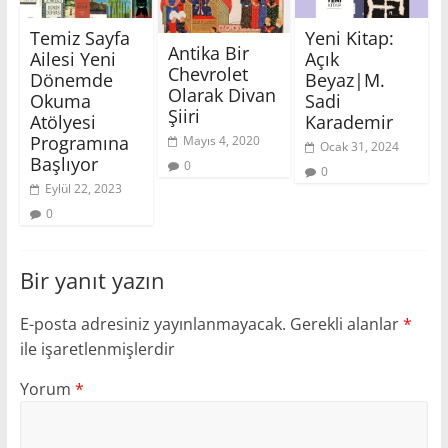
Temiz Sayfa
Yeni Kitap:
Antika Bir
Ailesi Yeni
Açık
Chevrolet
Dönemde
Beyaz|M.
Olarak Divan
Okuma
Sadi
Şiiri
Atölyesi
Karademir
Programına
Mayıs 4, 2020
Ocak 31, 2024
Başlıyor
0
0
Eylül 22, 2023
0
Bir yanıt yazın
E-posta adresiniz yayınlanmayacak.
Gerekli alanlar
*
ile işaretlenmişlerdir
Yorum
*