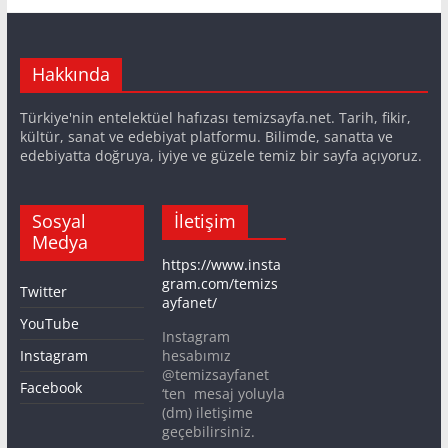
Hakkında
Türkiye'nin entelektüel hafızası temizsayfa.net. Tarih, fikir,
kültür, sanat ve edebiyat platformu. Bilimde, sanatta ve
edebiyatta doğruya, iyiye ve güzele temiz bir sayfa açıyoruz.
Sosyal
İletişim
Medya
https://www.insta
gram.com/temizs
Twitter
ayfanet/
YouTube
Instagram
Instagram
hesabımız
@temizsayfanet
Facebook
‘ten mesaj yoluyla
(dm) iletişime
geçebilirsiniz.