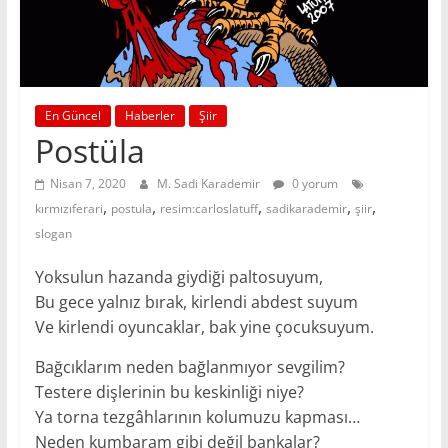
En Güncel
Haberler
Şiir
Postüla
Nisan 7, 2020
M. Sadi Karademir
0 yorum
,
,
,
,
,
kırmızıferari
postula
resim:carloslatuff
sadikarademir
şiir
slogan
Yoksulun hazanda giydiği paltosuyum,
Bu gece yalnız bırak, kirlendi abdest suyum
Ve kirlendi oyuncaklar, bak yine çocuksuyum.
Bağcıklarım neden bağlanmıyor sevgilim?
Testere dişlerinin bu keskinliği niye?
Ya torna tezgâhlarının kolumuzu kapması…
Neden kumbaram gibi değil bankalar?