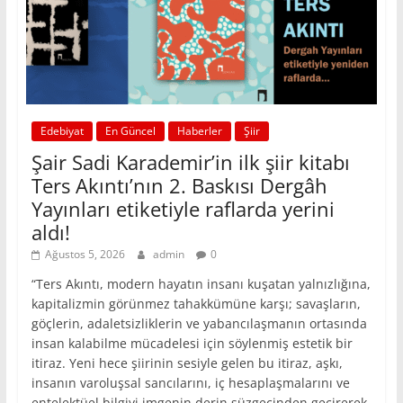
Edebiyat
En Güncel
Haberler
Şiir
Şair Sadi Karademir’in ilk şiir kitabı
Ters Akıntı’nın 2. Baskısı Dergâh
Yayınları etiketiyle raflarda yerini
aldı!
Ağustos 5, 2026
admin
0
“Ters Akıntı, modern hayatın insanı kuşatan yalnızlığına,
kapitalizmin görünmez tahakkümüne karşı; savaşların,
göçlerin, adaletsizliklerin ve yabancılaşmanın ortasında
insan kalabilme mücadelesi için söylenmiş estetik bir
itiraz. Yeni hece şiirinin sesiyle gelen bu itiraz, aşkı,
insanın varoluşsal sancılarını, iç hesaplaşmalarını ve
entelektüel bilgiyi imgenin derin süzgecinden geçirerek