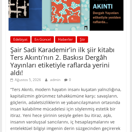
Edebiyat
En Güncel
Haberler
Şiir
Şair Sadi Karademir’in ilk şiir kitabı
Ters Akıntı’nın 2. Baskısı Dergâh
Yayınları etiketiyle raflarda yerini
aldı!
Ağustos 5, 2026
admin
0
“Ters Akıntı, modern hayatın insanı kuşatan yalnızlığına,
kapitalizmin görünmez tahakkümüne karşı; savaşların,
göçlerin, adaletsizliklerin ve yabancılaşmanın ortasında
insan kalabilme mücadelesi için söylenmiş estetik bir
itiraz. Yeni hece şiirinin sesiyle gelen bu itiraz, aşkı,
insanın varoluşsal sancılarını, iç hesaplaşmalarını ve
entelektüel bilgiyi imgenin derin süzgecinden geçirerek