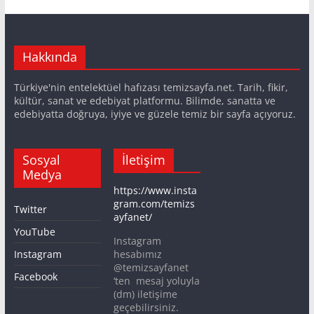
Hakkında
Türkiye'nin entelektüel hafızası temizsayfa.net. Tarih, fikir,
kültür, sanat ve edebiyat platformu. Bilimde, sanatta ve
edebiyatta doğruya, iyiye ve güzele temiz bir sayfa açıyoruz.
Sosyal
İletişim
Medya
https://www.insta
gram.com/temizs
Twitter
ayfanet/
YouTube
Instagram
Instagram
hesabımız
@temizsayfanet
Facebook
‘ten mesaj yoluyla
(dm) iletişime
geçebilirsiniz.