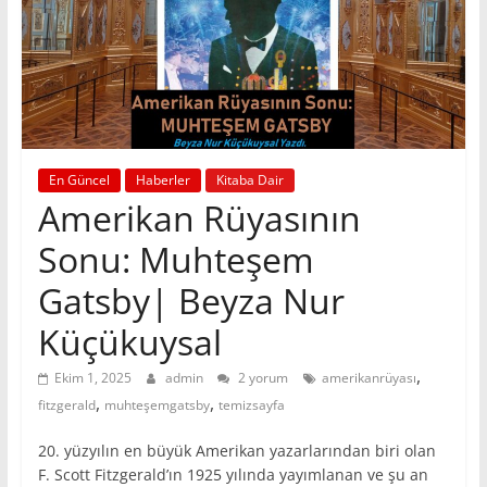
En Güncel
Haberler
Kitaba Dair
Amerikan Rüyasının
Sonu: Muhteşem
Gatsby| Beyza Nur
Küçükuysal
,
Ekim 1, 2025
admin
2 yorum
amerikanrüyası
,
,
fitzgerald
muhteşemgatsby
temizsayfa
20. yüzyılın en büyük Amerikan yazarlarından biri olan
F. Scott Fitzgerald’ın 1925 yılında yayımlanan ve şu an