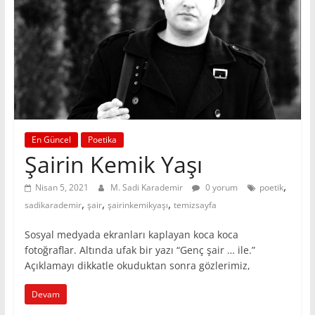
En Güncel
Poetika
Şairin Kemik Yaşı
,
Nisan 5, 2021
M. Sadi Karademir
0 yorum
poetik
,
,
,
sadikarademir
şair
şairinkemikyaşı
temizsayfa
Sosyal medyada ekranları kaplayan koca koca
fotoğraflar. Altında ufak bir yazı “Genç şair … ile.”
Açıklamayı dikkatle okuduktan sonra gözlerimiz,
Devam