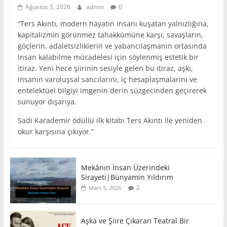
Ağustos 5, 2026
admin
0
“Ters Akıntı, modern hayatın insanı kuşatan yalnızlığına,
kapitalizmin görünmez tahakkümüne karşı; savaşların,
göçlerin, adaletsizliklerin ve yabancılaşmanın ortasında
insan kalabilme mücadelesi için söylenmiş estetik bir
itiraz. Yeni hece şiirinin sesiyle gelen bu itiraz, aşkı,
insanın varoluşsal sancılarını, iç hesaplaşmalarını ve
entelektüel bilgiyi imgenin derin süzgecinden geçirerek
sunuyor dışarıya.
Sadi Karademir ödüllü ilk kitabı Ters Akıntı ile yeniden
okur karşısına çıkıyor.”
Mekânın İnsan Üzerindeki
Sirayeti|Bünyamin Yıldırım
2
Mart 5, 2026
Aşka ve Şiire Çıkaran Teatral Bir