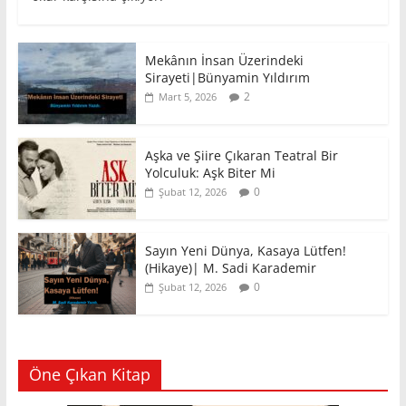
Mekânın İnsan Üzerindeki
Sirayeti|Bünyamin Yıldırım
2
Mart 5, 2026
Aşka ve Şiire Çıkaran Teatral Bir
Yolculuk: Aşk Biter Mi
0
Şubat 12, 2026
Sayın Yeni Dünya, Kasaya Lütfen!
(Hikaye)| M. Sadi Karademir
0
Şubat 12, 2026
Öne Çıkan Kitap