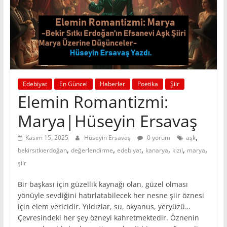
Edebiyat
En Güncel
Haberler
Poetika
Şiir
Elemin Romantizmi:
Marya|Hüseyin Ersavaş
,
Kasım 15, 2025
Hüseyin Ersavaş
0 yorum
aşk
,
,
,
,
,
,
bekirsıtkıerdoğan
değerlendirme
edebiyat
kanarya
kızıl
marya
şiir
Bir başkası için güzellik kaynağı olan, güzel olması
yönüyle sevdiğini hatırlatabilecek her nesne şiir öznesi
için elem vericidir. Yıldızlar, su, okyanus, yeryüzü…
Çevresindeki her şey özneyi kahretmektedir. Öznenin