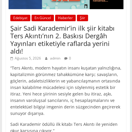
Edebiyat
En Güncel
Haberler
Şiir
Şair Sadi Karademir’in ilk şiir kitabı
Ters Akıntı’nın 2. Baskısı Dergâh
Yayınları etiketiyle raflarda yerini
aldı!
Ağustos 5, 2026
admin
0
“Ters Akıntı, modern hayatın insanı kuşatan yalnızlığına,
kapitalizmin görünmez tahakkümüne karşı; savaşların,
göçlerin, adaletsizliklerin ve yabancılaşmanın ortasında
insan kalabilme mücadelesi için söylenmiş estetik bir
itiraz. Yeni hece şiirinin sesiyle gelen bu itiraz, aşkı,
insanın varoluşsal sancılarını, iç hesaplaşmalarını ve
entelektüel bilgiyi imgenin derin süzgecinden geçirerek
sunuyor dışarıya.
Sadi Karademir ödüllü ilk kitabı Ters Akıntı ile yeniden
okur karşısına çıkıyor.”