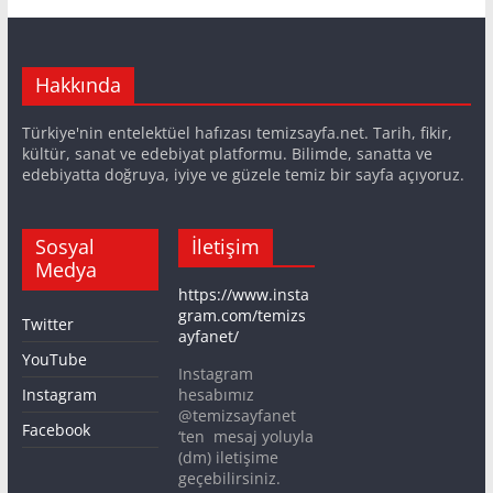
Hakkında
Türkiye'nin entelektüel hafızası temizsayfa.net. Tarih, fikir,
kültür, sanat ve edebiyat platformu. Bilimde, sanatta ve
edebiyatta doğruya, iyiye ve güzele temiz bir sayfa açıyoruz.
Sosyal
İletişim
Medya
https://www.insta
gram.com/temizs
Twitter
ayfanet/
YouTube
Instagram
Instagram
hesabımız
@temizsayfanet
Facebook
‘ten mesaj yoluyla
(dm) iletişime
geçebilirsiniz.