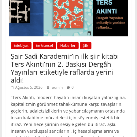
Edebiyat
En Güncel
Haberler
Şiir
Şair Sadi Karademir’in ilk şiir kitabı
Ters Akıntı’nın 2. Baskısı Dergâh
Yayınları etiketiyle raflarda yerini
aldı!
Ağustos 5, 2026
admin
0
“Ters Akıntı, modern hayatın insanı kuşatan yalnızlığına,
kapitalizmin görünmez tahakkümüne karşı; savaşların,
göçlerin, adaletsizliklerin ve yabancılaşmanın ortasında
insan kalabilme mücadelesi için söylenmiş estetik bir
itiraz. Yeni hece şiirinin sesiyle gelen bu itiraz, aşkı,
insanın varoluşsal sancılarını, iç hesaplaşmalarını ve