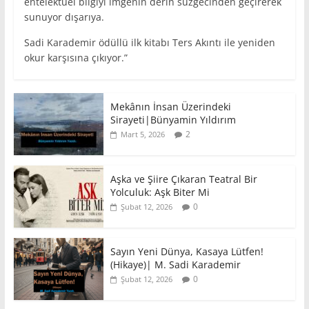
entelektüel bilgiyi imgenin derin süzgecinden geçirerek
sunuyor dışarıya.
Sadi Karademir ödüllü ilk kitabı Ters Akıntı ile yeniden
okur karşısına çıkıyor.”
Mekânın İnsan Üzerindeki
Sirayeti|Bünyamin Yıldırım
2
Mart 5, 2026
Aşka ve Şiire Çıkaran Teatral Bir
Yolculuk: Aşk Biter Mi
0
Şubat 12, 2026
Sayın Yeni Dünya, Kasaya Lütfen!
(Hikaye)| M. Sadi Karademir
0
Şubat 12, 2026