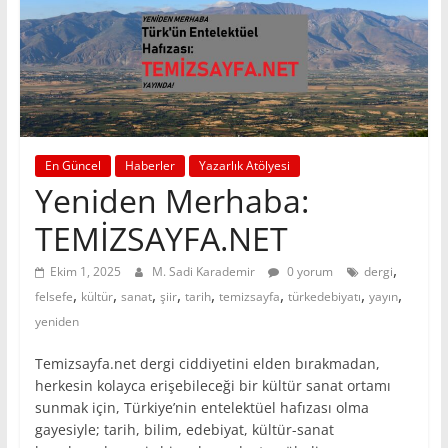
En Güncel
Haberler
Yazarlık Atölyesi
Yeniden Merhaba:
TEMİZSAYFA.NET
,
Ekim 1, 2025
M. Sadi Karademir
0 yorum
dergi
,
,
,
,
,
,
,
,
felsefe
kültür
sanat
şiir
tarih
temizsayfa
türkedebiyatı
yayın
yeniden
Temizsayfa.net dergi ciddiyetini elden bırakmadan,
herkesin kolayca erişebileceği bir kültür sanat ortamı
sunmak için, Türkiye’nin entelektüel hafızası olma
gayesiyle; tarih, bilim, edebiyat, kültür-sanat