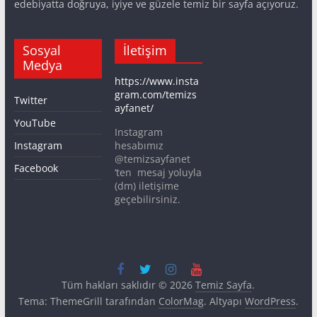
edebiyatta doğruya, iyiye ve güzele temiz bir sayfa açıyoruz.
Sosyal
İletişim
Medya
https://www.insta
gram.com/temizs
Twitter
ayfanet/
YouTube
Instagram
Instagram
hesabımız
@temizsayfanet
Facebook
‘ten mesaj yoluyla
(dm) iletişime
geçebilirsiniz.
Tüm hakları saklıdır © 2026
Temiz Sayfa
.
Tema: ThemeGrill tarafından
ColorMag
. Altyapı
WordPress
.