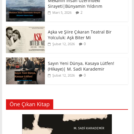
Mekânın İnsan Üzerindeki
Sirayeti|Bünyamin Yıldırım
2
Mart 5, 2026
Aşka ve Şiire Çıkaran Teatral Bir
Yolculuk: Aşk Biter Mi
0
Şubat 12, 2026
Sayın Yeni Dünya, Kasaya Lütfen!
(Hikaye)| M. Sadi Karademir
0
Şubat 12, 2026
Öne Çıkan Kitap