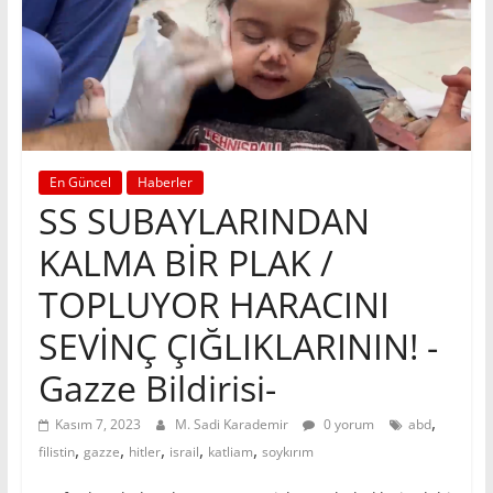
En Güncel
Haberler
SS SUBAYLARINDAN
KALMA BİR PLAK /
TOPLUYOR HARACINI
SEVİNÇ ÇIĞLIKLARININ! -
Gazze Bildirisi-
,
Kasım 7, 2023
M. Sadi Karademir
0 yorum
abd
,
,
,
,
,
filistin
gazze
hitler
israil
katliam
soykırım