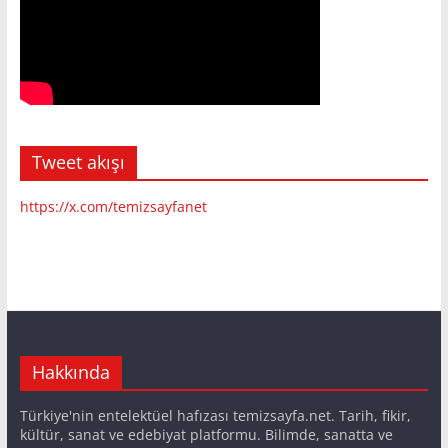
Tweet akışı
https://x.com/temizsayfanet
Hakkında
Türkiye'nin entelektüel hafızası temizsayfa.net. Tarih, fikir,
kültür, sanat ve edebiyat platformu. Bilimde, sanatta ve