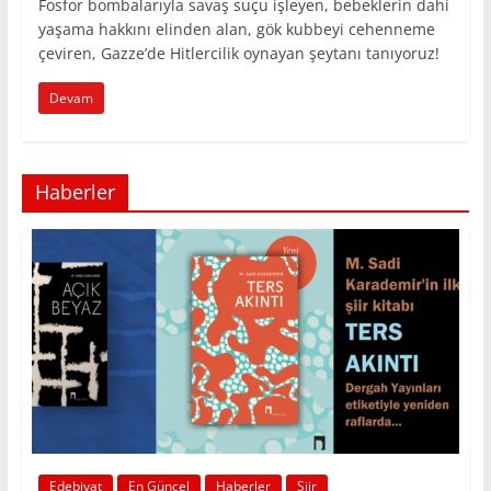
Fosfor bombalarıyla savaş suçu işleyen, bebeklerin dahi
yaşama hakkını elinden alan, gök kubbeyi cehenneme
çeviren, Gazze’de Hitlercilik oynayan şeytanı tanıyoruz!
Devam
Haberler
Edebiyat
En Güncel
Haberler
Şiir