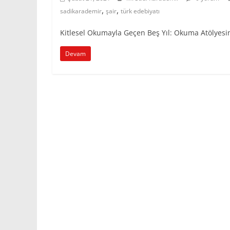
,
,
sadikarademir
şair
türk edebiyatı
Kitlesel Okumayla Geçen Beş Yıl: Okuma Atölyesin
Devam