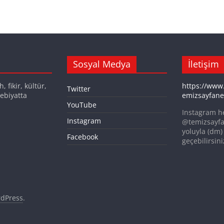
Sosyal Medya
İletişim
 fikir, kültür,
https://www
Twitter
ebiyatta
emizsayfane
YouTube
Instagram h
Instagram
@temizsayfa
yoluyla (dm) 
Facebook
geçebilirsini
dPress
.