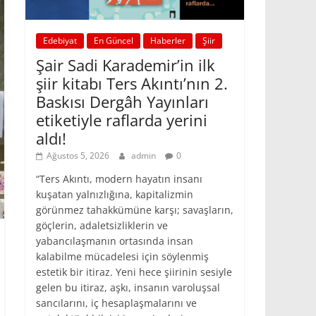
Edebiyat
En Güncel
Haberler
Şiir
Şair Sadi Karademir’in ilk
şiir kitabı Ters Akıntı’nın 2.
Baskısı Dergâh Yayınları
etiketiyle raflarda yerini
aldı!
Ağustos 5, 2026
admin
0
“Ters Akıntı, modern hayatın insanı
kuşatan yalnızlığına, kapitalizmin
görünmez tahakkümüne karşı; savaşların,
göçlerin, adaletsizliklerin ve
yabancılaşmanın ortasında insan
kalabilme mücadelesi için söylenmiş
estetik bir itiraz. Yeni hece şiirinin sesiyle
gelen bu itiraz, aşkı, insanın varoluşsal
sancılarını, iç hesaplaşmalarını ve