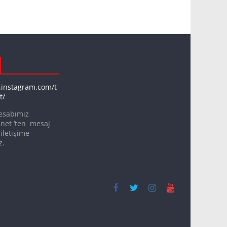
.instagram.com/t
t/
esabımız
net ‘ten mesaj
iletişime
z.