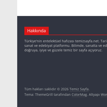
Hakkında
Türkiye'nin entelektüel hafızası temizsayfa.net. Tarih,
sanat ve edebiyat platformu. Bilimde, sanatta ve ed
doğruya, iyiye ve güzele temiz bir sayfa açıyoruz.
Tüm hakları saklıdır © 2026
Temiz Sayfa
.
Tema: ThemeGrill tarafından
ColorMag
. Altyapı
Wor