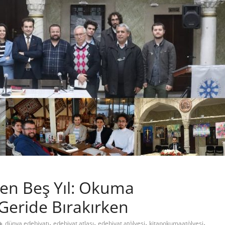
en Beş Yıl: Okuma
 Geride Bırakırken
,
,
,
,
dünya edebiyatı
edebiyat atlası
edebiyat atölyesi
kitapokumaatölyesi