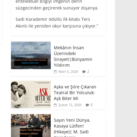
entelektüel bilgiyi imgenin derin
süzgecinden geçirerek sunuyor dışarıya.
Sadi Karademir ödüllü ilk kitabı Ters
Akıntı ile yeniden okur karşısına çıkıyor.”
Mekânın İnsan
Üzerindeki
Sirayeti|Bünyamin
Yıldırım
2
Mart 5, 2026
Aşka ve Şiire Çıkaran
Teatral Bir Yolculuk:
Aşk Biter Mi
0
Şubat 12, 2026
Sayın Yeni Dünya,
Kasaya Lütfen!
(Hikaye)| M. Sadi