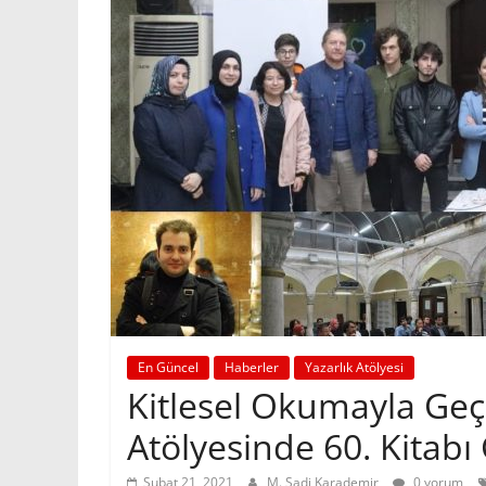
En Güncel
Haberler
Yazarlık Atölyesi
Kitlesel Okumayla Geç
Atölyesinde 60. Kitabı
Şubat 21, 2021
M. Sadi Karademir
0 yorum