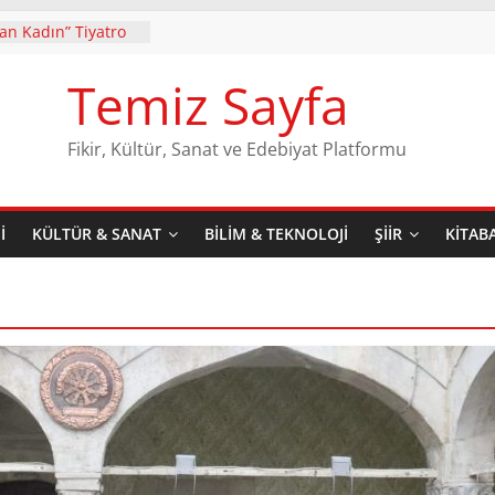
yan Kadın” Tiyatro
 Gösterime Devam
Temiz Sayfa
r’in ilk şiir kitabı
. Baskısı Dergâh
le raflarda yerini
Fikir, Kültür, Sanat ve Edebiyat Platformu
zerindeki
n Yıldırım
aran Teatral Bir
I
KÜLTÜR & SANAT
BILIM & TEKNOLOJI
ŞIIR
KITAB
er Mi
, Kasaya Lütfen!
i Karademir