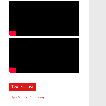
Tweet akışı
https://x.com/temizsayfanet