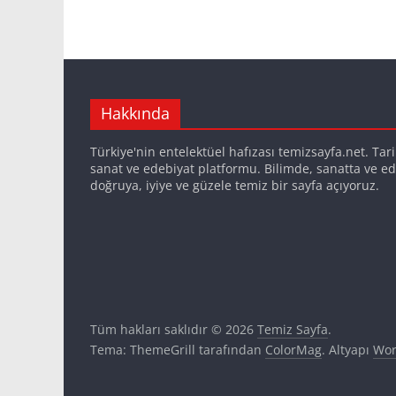
Hakkında
Türkiye'nin entelektüel hafızası temizsayfa.net. Tarih,
sanat ve edebiyat platformu. Bilimde, sanatta ve ed
doğruya, iyiye ve güzele temiz bir sayfa açıyoruz.
Tüm hakları saklıdır © 2026
Temiz Sayfa
.
Tema: ThemeGrill tarafından
ColorMag
. Altyapı
Wor