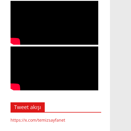
Tweet akışı
https://x.com/temizsayfanet