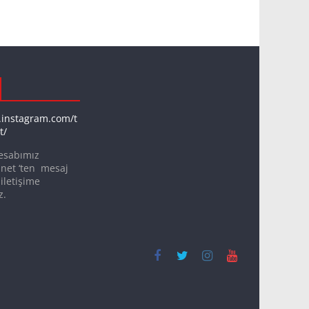
.instagram.com/t
t/
esabımız
net ‘ten mesaj
iletişime
z.