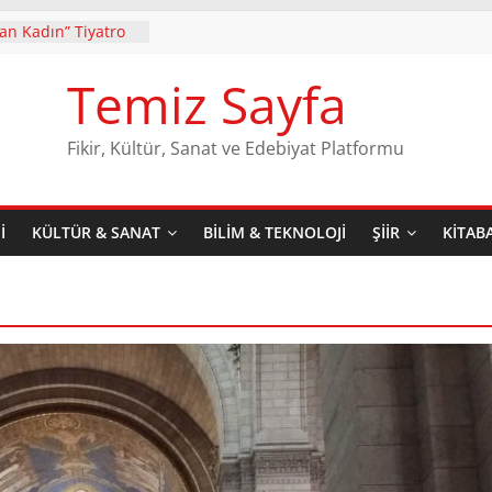
yan Kadın” Tiyatro
 Gösterime Devam
Temiz Sayfa
r’in ilk şiir kitabı
. Baskısı Dergâh
le raflarda yerini
Fikir, Kültür, Sanat ve Edebiyat Platformu
zerindeki
n Yıldırım
aran Teatral Bir
I
KÜLTÜR & SANAT
BILIM & TEKNOLOJI
ŞIIR
KITAB
er Mi
, Kasaya Lütfen!
i Karademir