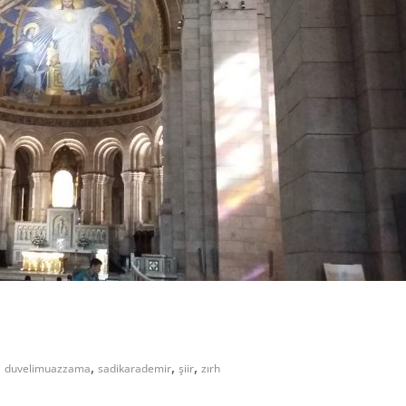
,
,
,
duvelimuazzama
sadikarademir
şiir
zırh