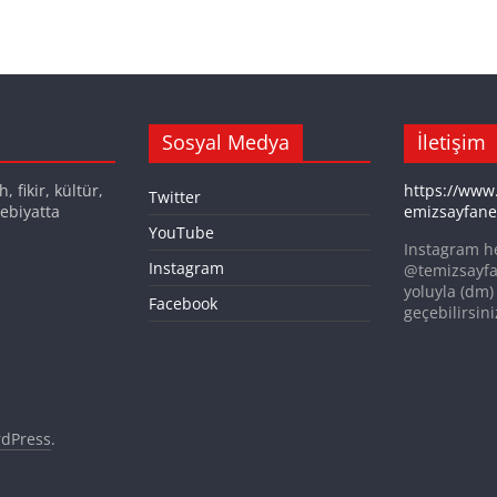
Sosyal Medya
İletişim
 fikir, kültür,
https://www
Twitter
ebiyatta
emizsayfane
YouTube
Instagram h
Instagram
@temizsayfa
yoluyla (dm) 
Facebook
geçebilirsini
dPress
.