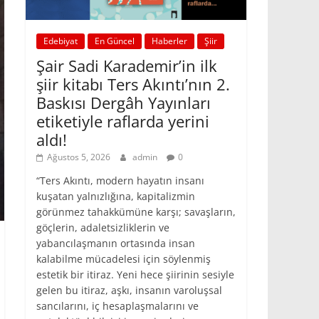
Edebiyat
En Güncel
Haberler
Şiir
Şair Sadi Karademir’in ilk
şiir kitabı Ters Akıntı’nın 2.
Baskısı Dergâh Yayınları
etiketiyle raflarda yerini
aldı!
Ağustos 5, 2026
admin
0
“Ters Akıntı, modern hayatın insanı
kuşatan yalnızlığına, kapitalizmin
görünmez tahakkümüne karşı; savaşların,
göçlerin, adaletsizliklerin ve
yabancılaşmanın ortasında insan
kalabilme mücadelesi için söylenmiş
estetik bir itiraz. Yeni hece şiirinin sesiyle
gelen bu itiraz, aşkı, insanın varoluşsal
sancılarını, iç hesaplaşmalarını ve