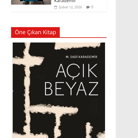
Karademir
0
Şubat 12, 2026
Öne Çıkan Kitap