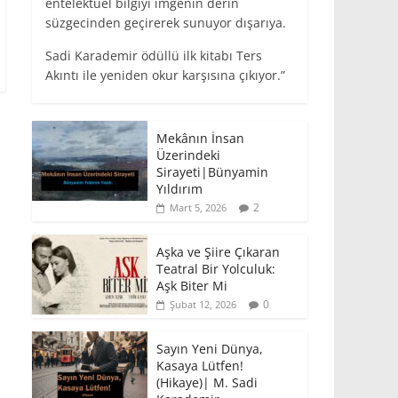
entelektüel bilgiyi imgenin derin
süzgecinden geçirerek sunuyor dışarıya.
Sadi Karademir ödüllü ilk kitabı Ters
Akıntı ile yeniden okur karşısına çıkıyor.”
Mekânın İnsan
Üzerindeki
Sirayeti|Bünyamin
Yıldırım
2
Mart 5, 2026
Aşka ve Şiire Çıkaran
Teatral Bir Yolculuk:
Aşk Biter Mi
0
Şubat 12, 2026
Sayın Yeni Dünya,
Kasaya Lütfen!
(Hikaye)| M. Sadi