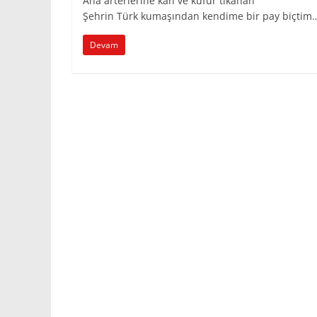
Ana arterlerine kan ve küfür tıkanan
Şehrin Türk kumaşından kendime bir pay biçtim
Devam