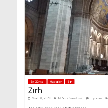
En Güncel
Haberler
Şiir
Zırh
Mart 31, 2020
M. Sadi Karademir
0 yorum