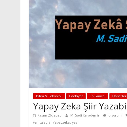
Bilim & Teknoloji
Edebiyat
En Güncel
Haberler
Yapay Zeka Şiir Yazab
Kasım 26, 2025
M. Sadi Karademir
0 yorum
,
,
temizsayfa
Yapayzeka
yazı