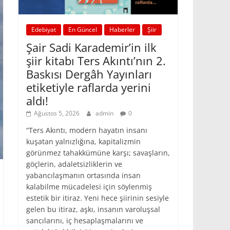
Edebiyat
En Güncel
Haberler
Şiir
Şair Sadi Karademir’in ilk
şiir kitabı Ters Akıntı’nın 2.
Baskısı Dergâh Yayınları
etiketiyle raflarda yerini
aldı!
Ağustos 5, 2026
admin
0
“Ters Akıntı, modern hayatın insanı
kuşatan yalnızlığına, kapitalizmin
görünmez tahakkümüne karşı; savaşların,
göçlerin, adaletsizliklerin ve
yabancılaşmanın ortasında insan
kalabilme mücadelesi için söylenmiş
estetik bir itiraz. Yeni hece şiirinin sesiyle
gelen bu itiraz, aşkı, insanın varoluşsal
sancılarını, iç hesaplaşmalarını ve