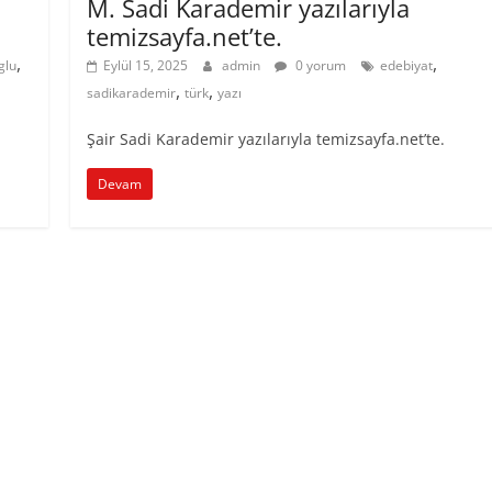
M. Sadi Karademir yazılarıyla
temizsayfa.net’te.
,
,
glu
Eylül 15, 2025
admin
0 yorum
edebiyat
,
,
sadikarademir
türk
yazı
Şair Sadi Karademir yazılarıyla temizsayfa.net’te.
Devam