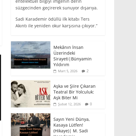
entelektüel bilgiyi imgenin derin
süzgecinden geçirerek sunuyor dışarıya.
Sadi Karademir ödüllü ilk kitabı Ters
Akıntı ile yeniden okur karşısına çıkıyor.”
Mekânın İnsan
Üzerindeki
Sirayeti|Bünyamin
Yıldırım
2
Mart 5, 2026
Aşka ve Şiire Çıkaran
Teatral Bir Yolculuk:
Aşk Biter Mi
0
Şubat 12, 2026
Sayın Yeni Dünya,
Kasaya Lütfen!
(Hikaye)| M. Sadi