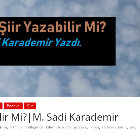
Poetika
Şiir
ilir Mi?|M. Sadi Karademir
,
,
,
,
,
,
,
,
ai
artificialintelligence
bilim
düşünce
gözyaşı
robot
sadikarademir
şiir