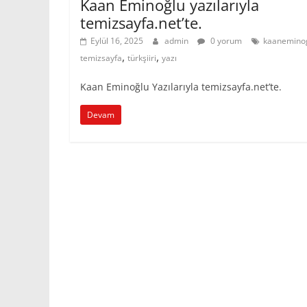
Kaan Eminoğlu yazılarıyla
temizsayfa.net’te.
Eylül 16, 2025
admin
0 yorum
kaanemino
,
,
temizsayfa
türkşiiri
yazı
Kaan Eminoğlu Yazılarıyla temizsayfa.net’te.
Devam