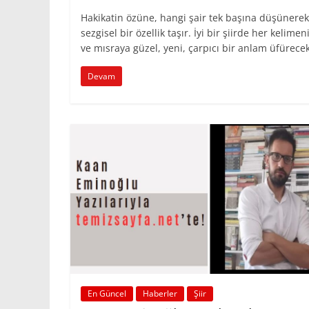
Hakikatin özüne, hangi şair tek başına düşünerek 
sezgisel bir özellik taşır. İyi bir şiirde her keli
ve mısraya güzel, yeni, çarpıcı bir anlam üfürecek
Devam
En Güncel
Haberler
Şiir