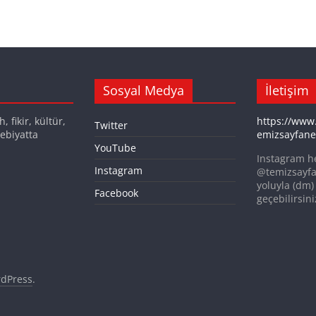
Sosyal Medya
İletişim
 fikir, kültür,
https://www
Twitter
ebiyatta
emizsayfane
YouTube
Instagram h
Instagram
@temizsayfa
yoluyla (dm) 
Facebook
geçebilirsini
dPress
.