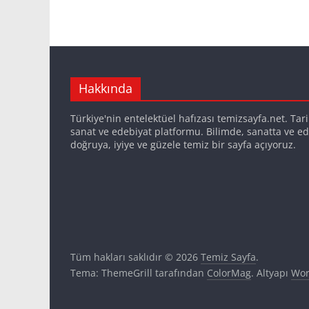
Hakkında
Türkiye'nin entelektüel hafızası temizsayfa.net. Tarih,
sanat ve edebiyat platformu. Bilimde, sanatta ve ed
doğruya, iyiye ve güzele temiz bir sayfa açıyoruz.
Tüm hakları saklıdır © 2026
Temiz Sayfa
.
Tema: ThemeGrill tarafından
ColorMag
. Altyapı
Wor