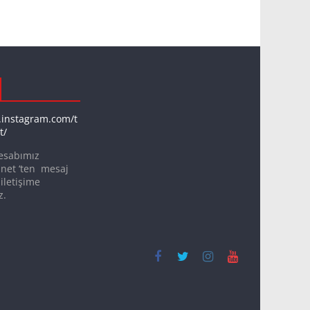
.instagram.com/t
t/
esabımız
net ‘ten mesaj
iletişime
z.