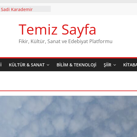
Dünya, Kasaya Lütfen!
. Sadi Karademir
ıldayan Kadın” Tiyatro
Temiz Sayfa
r’de Gösterime Devam
ademir’in ilk şiir kitabı
Fikir, Kültür, Sanat ve Edebiyat Platformu
nın 2. Baskısı Dergâh
ketiyle raflarda yerini
an Üzerindeki
I
KÜLTÜR & SANAT
BILIM & TEKNOLOJI
ŞIIR
KITAB
nyamin Yıldırım
e Çıkaran Teatral Bir
k Biter Mi