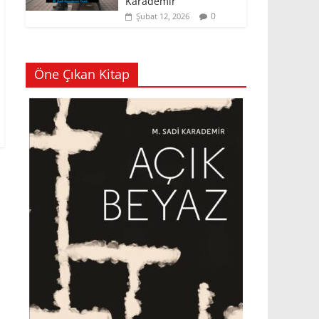
Karademir
0
Şubat 12, 2026
Öne Çıkan Kitap