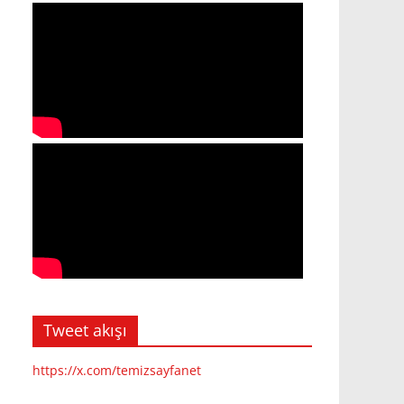
Tweet akışı
https://x.com/temizsayfanet