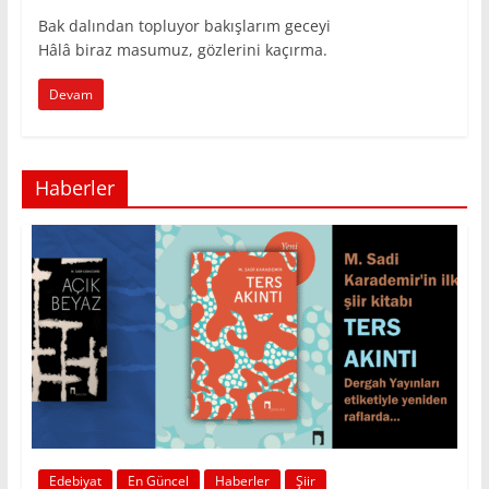
Bak dalından topluyor bakışlarım geceyi
Hâlâ biraz masumuz, gözlerini kaçırma.
Devam
Haberler
Edebiyat
En Güncel
Haberler
Şiir