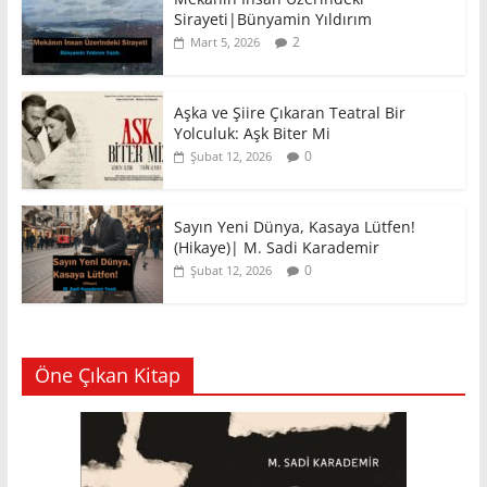
Sirayeti|Bünyamin Yıldırım
2
Mart 5, 2026
Aşka ve Şiire Çıkaran Teatral Bir
Yolculuk: Aşk Biter Mi
0
Şubat 12, 2026
Sayın Yeni Dünya, Kasaya Lütfen!
(Hikaye)| M. Sadi Karademir
0
Şubat 12, 2026
Öne Çıkan Kitap