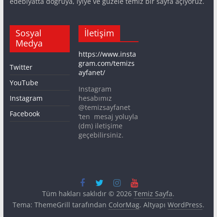
edebiyatta doğruya, iyiye ve güzele temiz bir sayfa açıyoruz.
Sosyal
İletişim
Medya
https://www.insta
gram.com/temizs
Twitter
ayfanet/
YouTube
Instagram
Instagram
hesabımız
@temizsayfanet
Facebook
‘ten mesaj yoluyla
(dm) iletişime
geçebilirsiniz.
Tüm hakları saklıdır © 2026
Temiz Sayfa
.
Tema: ThemeGrill tarafından
ColorMag
. Altyapı
WordPress
.