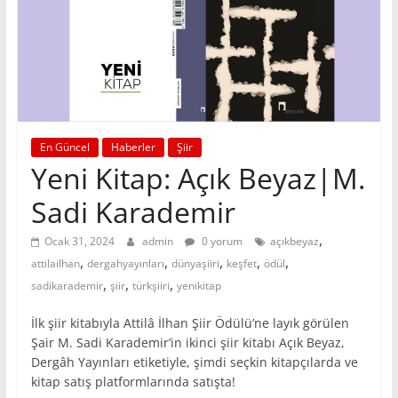
En Güncel
Haberler
Şiir
Yeni Kitap: Açık Beyaz|M.
Sadi Karademir
,
Ocak 31, 2024
admin
0 yorum
açıkbeyaz
,
,
,
,
,
attilailhan
dergahyayınları
dünyaşiiri
keşfet
ödül
,
,
,
sadikarademir
şiir
türkşiiri
yenikitap
İlk şiir kitabıyla Attilâ İlhan Şiir Ödülü’ne layık görülen
Şair M. Sadi Karademir’in ikinci şiir kitabı Açık Beyaz,
Dergâh Yayınları etiketiyle, şimdi seçkin kitapçılarda ve
kitap satış platformlarında satışta!