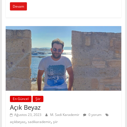
Devam
En Güncel
Şiir
Açık Beyaz
Ağustos 23, 2023
M. Sadi Karademir
0 yorum
,
,
açıkbeyaz
sadikarademir
şiir