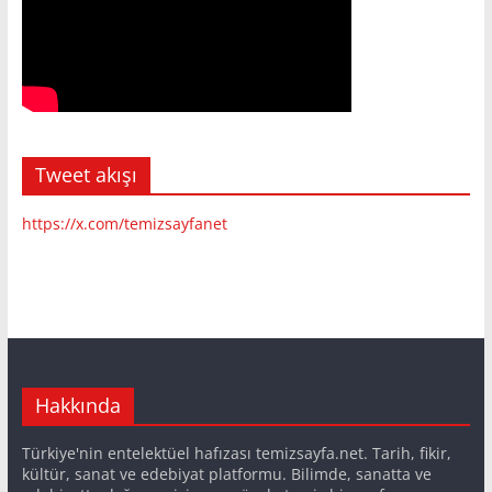
Tweet akışı
https://x.com/temizsayfanet
Hakkında
Türkiye'nin entelektüel hafızası temizsayfa.net. Tarih, fikir,
kültür, sanat ve edebiyat platformu. Bilimde, sanatta ve