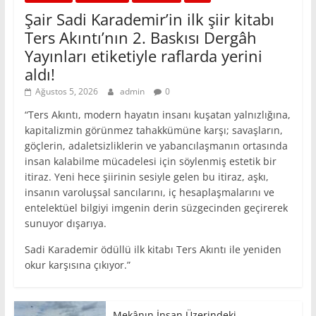
Şair Sadi Karademir’in ilk şiir kitabı
Ters Akıntı’nın 2. Baskısı Dergâh
Yayınları etiketiyle raflarda yerini
aldı!
Ağustos 5, 2026
admin
0
“Ters Akıntı, modern hayatın insanı kuşatan yalnızlığına,
kapitalizmin görünmez tahakkümüne karşı; savaşların,
göçlerin, adaletsizliklerin ve yabancılaşmanın ortasında
insan kalabilme mücadelesi için söylenmiş estetik bir
itiraz. Yeni hece şiirinin sesiyle gelen bu itiraz, aşkı,
insanın varoluşsal sancılarını, iç hesaplaşmalarını ve
entelektüel bilgiyi imgenin derin süzgecinden geçirerek
sunuyor dışarıya.
Sadi Karademir ödüllü ilk kitabı Ters Akıntı ile yeniden
okur karşısına çıkıyor.”
Mekânın İnsan Üzerindeki